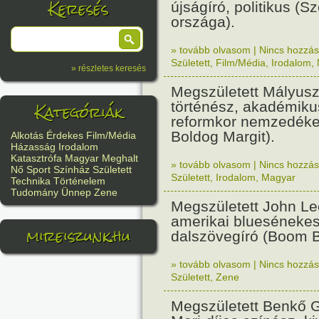
Keresés
újságíró, politikus (
országa).
» tovább olvasom
|
Nincs hozzász
Született
,
Film/Média
,
Irodalom
,
» részletes keresés
Megszületett Mályusz
Kategóriák
történész, akadémiku
reformkor nemzedéke
Boldog Margit).
Alkotás
Érdekes
Film/Média
Házasság
Irodalom
Katasztrófa
Magyar
Meghalt
» tovább olvasom
|
Nincs hozzász
Nő
Sport
Színház
Született
Született
,
Irodalom
,
Magyar
Technika
Történelem
Tudomány
Ünnep
Zene
Megszületett John L
amerikai bluesénekes,
mireiszunk.hu
dalszövegíró (Boom 
» tovább olvasom
|
Nincs hozzász
Született
,
Zene
Megszületett Benkő G