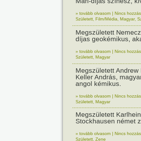
Mari-díjas színész, k
» tovább olvasom
|
Nincs hozzász
Született
,
Film/Média
,
Magyar
,
S
Megszületett Nemecz 
díjas geokémikus, a
» tovább olvasom
|
Nincs hozzász
Született
,
Magyar
Megszületett Andrew 
Keller András, magy
angol kémikus.
» tovább olvasom
|
Nincs hozzász
Született
,
Magyar
Megszületett Karlhei
Stockhausen német z
» tovább olvasom
|
Nincs hozzász
Született
,
Zene