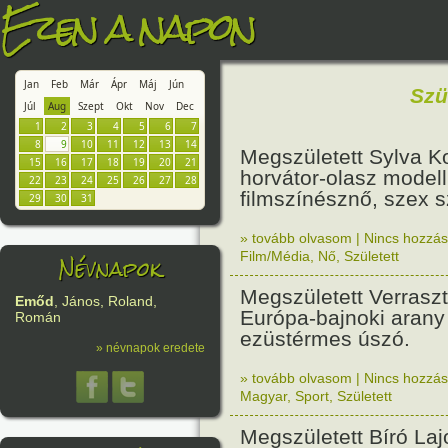
Ezen a napon
Jan
Feb
Már
Ápr
Máj
Jún
Szü
Júl
Aug
Szept
Okt
Nov
Dec
1
2
3
4
5
6
7
8
9
10
11
12
13
14
Megszületett Sylva K
15
16
17
18
19
20
21
horvátor-olasz modell
22
23
24
25
26
27
28
filmszínésznő, szex 
29
30
31
» tovább olvasom
|
Nincs hozzász
Névnapok
Film/Média
,
Nő
,
Született
Megszületett Verrasz
Emőd
, János, Roland,
Európa-bajnoki arany
Román
ezüstérmes úszó.
» névnapok eredete
» tovább olvasom
|
Nincs hozzász
Magyar
,
Sport
,
Született
Megszületett Bíró Lajo