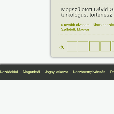
Megszületett Dávid 
turkológus, történész.
» tovább olvasom
|
Nincs hozzász
Született
,
Magyar
«
Kezdőoldal
Magunkról
Jognyilatkozat
Köszönetnyilvánítás
D