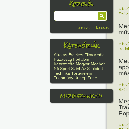
Keresés
» tov
Szüle
Meg
» részletes keresés
műv
Kategóriák
» tov
Iroda
Alkotás
Érdekes
Film/Média
Házasság
Irodalom
Meg
Katasztrófa
Magyar
Meghalt
apo
Nő
Sport
Színház
Született
más
Technika
Történelem
Tudomány
Ünnep
Zene
» tov
Szüle
mireiszunk.hu
Meg
Tra
Pop
» tov