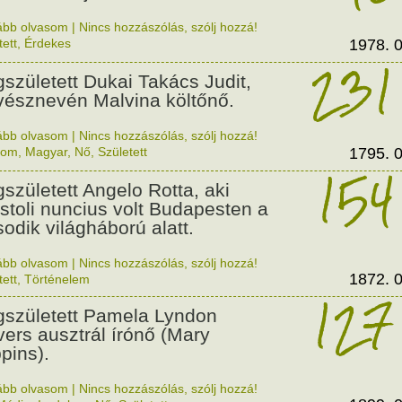
ább olvasom
|
Nincs hozzászólás, szólj hozzá!
tett
,
Érdekes
1978. 0
231
született Dukai Takács Judit,
észnevén Malvina költőnő.
ább olvasom
|
Nincs hozzászólás, szólj hozzá!
lom
,
Magyar
,
Nő
,
Született
1795. 0
154
született Angelo Rotta, aki
stoli nuncius volt Budapesten a
odik világháború alatt.
ább olvasom
|
Nincs hozzászólás, szólj hozzá!
1872. 0
tett
,
Történelem
127
született Pamela Lyndon
vers ausztrál írónő (Mary
pins).
ább olvasom
|
Nincs hozzászólás, szólj hozzá!