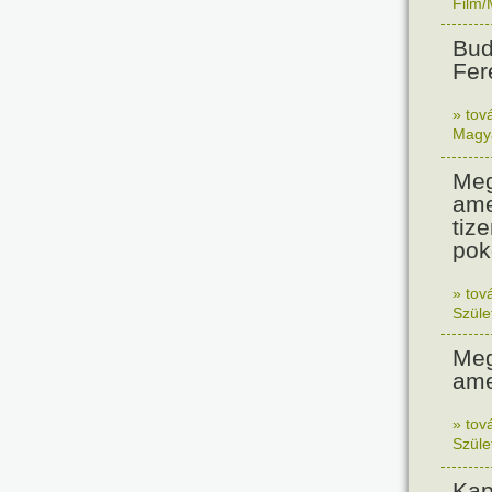
Film/
Bud
Fer
» tov
Magy
Meg
ame
tiz
pok
» tov
Szüle
Meg
ame
» tov
Szüle
Kap