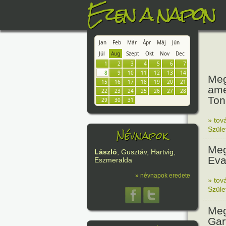
Ezen a napon
Jan
Feb
Már
Ápr
Máj
Jún
Júl
Aug
Szept
Okt
Nov
Dec
1
2
3
4
5
6
7
8
9
10
11
12
13
14
Meg
15
16
17
18
19
20
21
ame
22
23
24
25
26
27
28
Ton
29
30
31
» tov
Névnapok
Szüle
Meg
László
, Gusztáv, Hartvig,
Eva
Eszmeralda
» névnapok eredete
» tov
Szüle
Meg
Garf