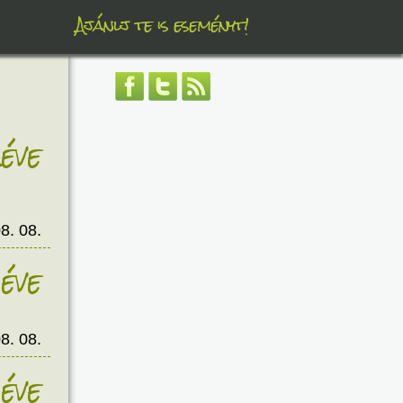
Ajánlj te is eseményt!
éve
8. 08.
éve
8. 08.
éve