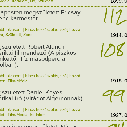
1899. 0
Média
,
Irodalom
,
Nő
,
Született
112
apesten megszületett Fricsay
enc karmester.
ább olvasom
|
Nincs hozzászólás, szólj hozzá!
ar
,
Született
,
Zene
1914. 0
108
született Robert Aldrich
rikai filmrendező (A piszkos
enkettő, Tíz másodperc a
olban).
ább olvasom
|
Nincs hozzászólás, szólj hozzá!
1918. 0
tett
,
Film/Média
99
született Daniel Keyes
rikai író (Virágot Algernonnak).
ább olvasom
|
Nincs hozzászólás, szólj hozzá!
tett
,
Film/Média
,
Irodalom
1927. 0
osváron megszületett Nádas