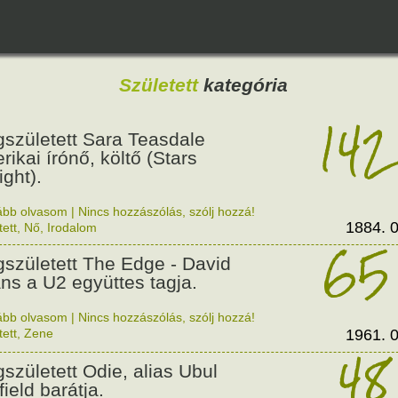
Született
kategória
142
született Sara Teasdale
rikai írónő, költő (Stars
ight).
ább olvasom
|
Nincs hozzászólás, szólj hozzá!
1884. 0
tett
,
Nő
,
Irodalom
65
született The Edge - David
ns a U2 együttes tagja.
ább olvasom
|
Nincs hozzászólás, szólj hozzá!
tett
,
Zene
1961. 0
48
született Odie, alias Ubul
ield barátja.