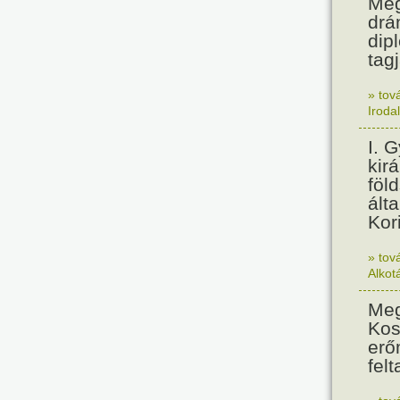
Meg
drá
dip
tagj
» tov
Iroda
I. 
kir
föl
álta
Kor
» tov
Alkot
Meg
Kos
erő
felt