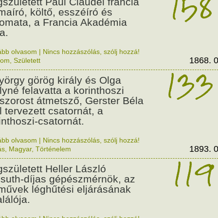
158
született Paul Claudel francia
maíró, költő, esszéíró és
lomata, a Francia Akadémia
a.
ább olvasom
|
Nincs hozzászólás, szólj hozzá!
1868. 0
lom
,
Született
133
György görög király és Olga
ályné felavatta a korinthoszi
dszorost átmetsző, Gerster Béla
l tervezett csatornát, a
inthoszi-csatornát.
ább olvasom
|
Nincs hozzászólás, szólj hozzá!
1893. 0
ás
,
Magyar
,
Történelem
119
született Heller László
suth-díjas gépészmérnök, az
művek léghűtési eljárásának
alálója.