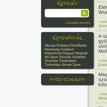
Keresés
Elé
Wor
» tov
» részletes keresés
Techn
Kategóriák
A s
győ
uto
Alkotás
Érdekes
Film/Média
Házasság
Irodalom
Moh
Katasztrófa
Magyar
Meghalt
Nő
Sport
Színház
Született
» tov
Technika
Történelem
Tudomány
Ünnep
Zene
Érde
Meg
mireiszunk.hu
szo
kőo
» tov
Alkot