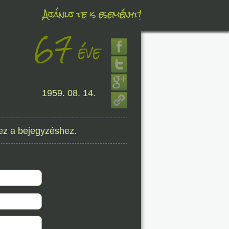
Ajánlj te is eseményt!
67
éve
éve
8. 06.
1959. 08. 14.
éve
ez a bejegyzéshez.
8. 06.
éve
8. 06.