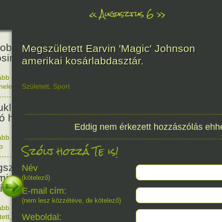
«
Augusztus 6
»
81
obták az első atombombát
Megszületett Earvin 'Magic' Johnson
osimára.
amerikai kosárlabdasztár.
ább olvasom
|
Nincs hozzászólás, szólj hozzá!
énelem
Született
,
Sport
1945. 0
48
ukleáris fegyverek betiltásáért
yó harc világnapja
Eddig nem érkezett hozzászólás ehh
ább olvasom
|
Nincs hozzászólás, szólj hozzá!
Szólj hozzá Te is!
p
1978. 0
145
született Sir Alexander
Név
ming, Nobel-díjas angol orvos, a
(kötelező)
cillin felfedezője.
E-mail cím:
(nem lesz közzétéve, de kötelező)
ább olvasom
|
1 hozzászólás, szólj Te is hozzá!
1881. 0
Weboldal:
tett
,
Alkotás