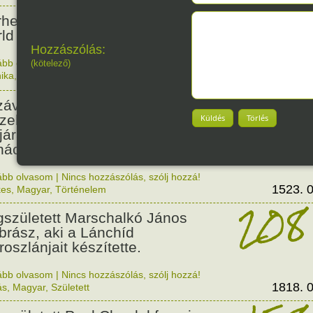
35
rhetővé vált az első ismert
ld Wide Web oldal.
Hozzászólás:
ább olvasom
|
Nincs hozzászólás, szólj hozzá!
(kötelező)
ika
,
Érdekes
1991. 0
503
závaszentdemeteri-nagyolaszi
zelem, ahol a magyarok
Küldés
Törlés
ljára győzték le a törököket
ács előtt.
ább olvasom
|
Nincs hozzászólás, szólj hozzá!
1523. 0
kes
,
Magyar
,
Történelem
208
született Marschalkó János
brász, aki a Lánchíd
roszlánjait készítette.
ább olvasom
|
Nincs hozzászólás, szólj hozzá!
1818. 0
ás
,
Magyar
,
Született