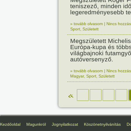
teniszező, minden id
legeredményesebb te
» tovább olvasom
|
Nincs hozzász
Sport
,
Született
Megszületett Michelis
Európa-kupa és több
világbajnoki futamgy
autóversenyző.
» tovább olvasom
|
Nincs hozzász
Magyar
,
Sport
,
Született
«
Kezdőoldal
Magunkról
Jognyilatkozat
Köszönetnyilvánítás
D