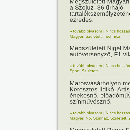
Megszületett Magyari
a Szojuz–36 űrhajó
tartalékszemélyzeténe
ezredes.
» tovább olvasom
|
Nincs hozzász
Magyar
,
Született
,
Technika
Megszületett Nigel Ma
autóversenyző, F1 vi
» tovább olvasom
|
Nincs hozzász
Sport
,
Született
Marosvásárhelyen me
Keresztes Ildikó, Artis
énekesnő, előadómű
színművésznő.
» tovább olvasom
|
Nincs hozzász
Magyar
,
Nő
,
Színház
,
Született
,
Megszületett Roger F