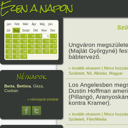
Ezen a napon
Jan
Feb
Már
Ápr
Máj
Jún
Szü
Júl
Aug
Szept
Okt
Nov
Dec
1
2
3
4
5
6
7
8
9
10
11
12
13
14
Ungváron megszületet
15
16
17
18
19
20
21
(Majlát Györgyné) fest
22
23
24
25
26
27
28
bábtervező.
29
30
31
» tovább olvasom
|
Nincs hozzász
Névnapok
Született
,
Nő
,
Alkotás
,
Magyar
Los Angelesben megs
Berta
,
Bettina
, Géza,
Dustin Hoffman ameri
Csobán
(Pillangó, Aranyoská
» névnapok eredete
kontra Kramer).
» tovább olvasom
|
Nincs hozzász
Született
,
Film/Média