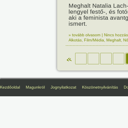
Meghalt Natalia Lach
lengyel festő-, és fo
aki a feminista avant
ismert.
» tovább olvasom
|
Nincs hozzász
Alkotás
,
Film/Média
,
Meghalt
,
N
«
Kezdőoldal
Magunkról
Jognyilatkozat
Köszönetnyilvánítás
D