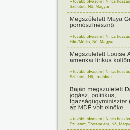
» tovább olvasom
|
Nincs hozzász
Született
,
Nő
,
Magyar
Megszületett Maya G
pornószínésznő.
» tovább olvasom
|
Nincs hozzász
Film/Média
,
Nő
,
Magyar
Megszületett Louise 
amerikai lírikus költőn
» tovább olvasom
|
Nincs hozzász
Született
,
Nő
,
Irodalom
Baján megszületett D
jogász, politikus,
Igazságügyminiszter 
az MDF volt elnöke.
» tovább olvasom
|
Nincs hozzász
Született
,
Történelem
,
Nő
,
Magy