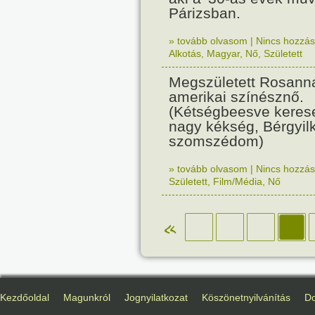
Párizsban.
» tovább olvasom
|
Nincs hozzász
Alkotás
,
Magyar
,
Nő
,
Született
Megszületett Rosanna
amerikai színésznő.
(Kétségbeesve keres
nagy kékség, Bérgyil
szomszédom)
» tovább olvasom
|
Nincs hozzász
Született
,
Film/Média
,
Nő
«
Kezdőoldal
Magunkról
Jognyilatkozat
Köszönetnyilvánítás
D