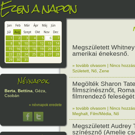
Ezen a napon
Jan
Feb
Már
Ápr
Máj
Jún
Júl
Aug
Szept
Okt
Nov
Dec
1
2
3
4
5
6
7
8
9
10
11
12
13
14
Megszületett Whitne
15
16
17
18
19
20
21
amerikai énekesnő.
22
23
24
25
26
27
28
29
30
31
» tovább olvasom
|
Nincs hozzász
Született
,
Nő
,
Zene
Névnapok
Megölték Sharon Tate
filmszínésznőt, Roma
Berta
,
Bettina
, Géza,
filmrendező feleségét
Csobán
» névnapok eredete
» tovább olvasom
|
Nincs hozzász
Meghalt
,
Film/Média
,
Nő
Megszületett Audrey 
színésznő (Amelie cs