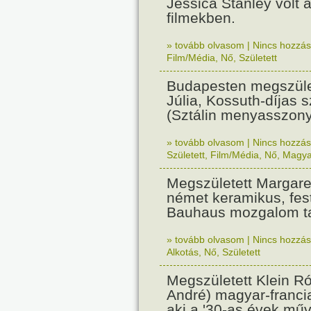
Jessica Stanley volt 
filmekben.
» tovább olvasom
|
Nincs hozzász
Film/Média
,
Nő
,
Született
Budapesten megszület
Júlia, Kossuth-díjas 
(Sztálin menyasszony
» tovább olvasom
|
Nincs hozzász
Született
,
Film/Média
,
Nő
,
Magya
Megszületett Margar
német keramikus, fes
Bauhaus mozgalom ta
» tovább olvasom
|
Nincs hozzász
Alkotás
,
Nő
,
Született
Megszületett Klein R
André) magyar-franci
aki a '30-as évek műv