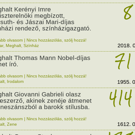
8
halt Kerényi Imre
iszterelnöki megbízott,
suth- és Jászai Mari-díjas
nházi rendező, színházigazgató.
ább olvasom
|
Nincs hozzászólás, szólj hozzá!
2018. 0
ar
,
Meghalt
,
Színház
71
halt Thomas Mann Nobel-díjas
et író.
ább olvasom
|
Nincs hozzászólás, szólj hozzá!
alt
,
Irodalom
1955. 0
414
halt Giovanni Gabrieli olasz
eszerző, akinek zenéje átmenet
eneszánszból a barokk stílusba.
ább olvasom
|
Nincs hozzászólás, szólj hozzá!
1612. 0
alt
,
Zene