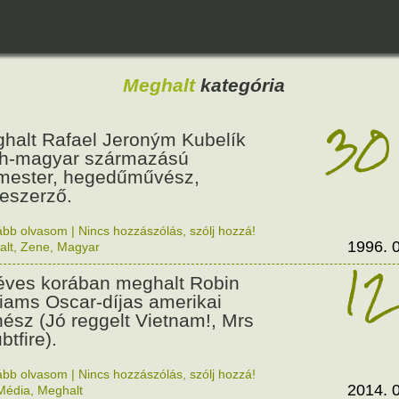
Meghalt
kategória
30
halt Rafael Jeroným Kubelík
h-magyar származású
mester, hegedűművész,
eszerző.
ább olvasom
|
Nincs hozzászólás, szólj hozzá!
1996. 0
alt
,
Zene
,
Magyar
12
éves korában meghalt Robin
liams Oscar-díjas amerikai
nész (Jó reggelt Vietnam!, Mrs
btfire).
ább olvasom
|
Nincs hozzászólás, szólj hozzá!
2014. 0
Média
,
Meghalt