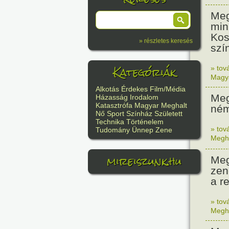
Meg
min
Kos
» részletes keresés
szí
Kategóriák
» tov
Magy
Alkotás
Érdekes
Film/Média
Meg
Házasság
Irodalom
Katasztrófa
Magyar
Meghalt
ném
Nő
Sport
Színház
Született
Technika
Történelem
» tov
Tudomány
Ünnep
Zene
Megh
mireiszunk.hu
Meg
zen
a r
» tov
Megh