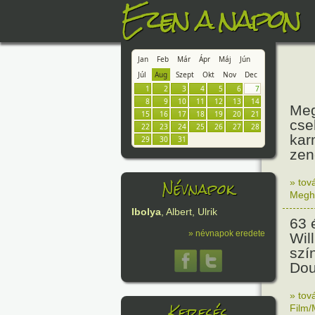
Ezen a napon
Jan
Feb
Már
Ápr
Máj
Jún
Júl
Aug
Szept
Okt
Nov
Dec
1
2
3
4
5
6
7
8
9
10
11
12
13
14
Meg
15
16
17
18
19
20
21
cse
22
23
24
25
26
27
28
kar
29
30
31
zen
Névnapok
» tov
Megh
Ibolya
, Albert, Ulrik
63 
» névnapok eredete
Wil
szí
Dou
» tov
Keresés
Film/