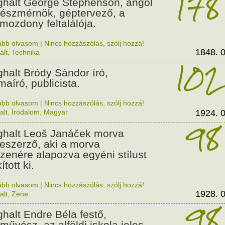
178
halt George Stephenson, angol
észmérnök, géptervező, a
mozdony feltalálója.
ább olvasom
|
Nincs hozzászólás, szólj hozzá!
1848. 0
alt
,
Technika
102
halt Bródy Sándor író,
maíró, publicista.
ább olvasom
|
Nincs hozzászólás, szólj hozzá!
alt
,
Irodalom
,
Magyar
1924. 0
98
halt Leoš Janáček morva
eszerző, aki a morva
zenére alapozva egyéni stílust
ított ki.
ább olvasom
|
Nincs hozzászólás, szólj hozzá!
1928. 0
alt
,
Zene
98
halt Endre Béla festő,
rművész, az alföldi iskola jeles