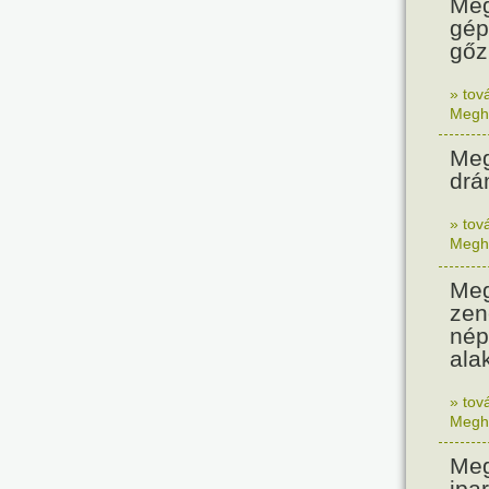
Meg
gép
gőz
» tov
Megh
Meg
drá
» tov
Megh
Meg
zen
nép
alak
» tov
Megh
Meg
ipa