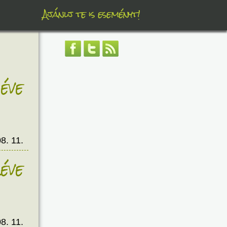
Ajánlj te is eseményt!
éve
8. 11.
éve
8. 11.