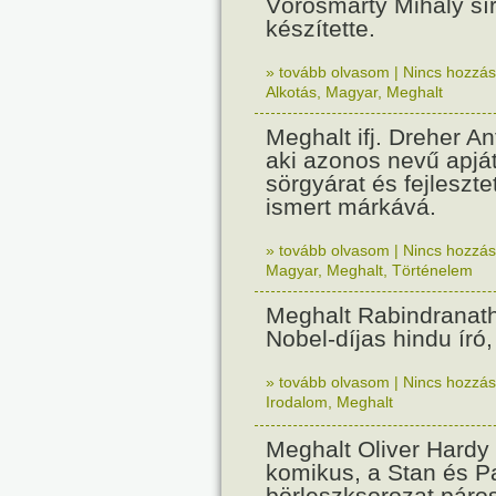
Vörösmarty Mihály sí
készítette.
» tovább olvasom
|
Nincs hozzász
Alkotás
,
Magyar
,
Meghalt
Meghalt ifj. Dreher An
aki azonos nevű apját
sörgyárat és fejlesztet
ismert márkává.
» tovább olvasom
|
Nincs hozzász
Magyar
,
Meghalt
,
Történelem
Meghalt Rabindranath
Nobel-díjas hindu író,
» tovább olvasom
|
Nincs hozzász
Irodalom
,
Meghalt
Meghalt Oliver Hardy
komikus, a Stan és P
börleszksorozat páro