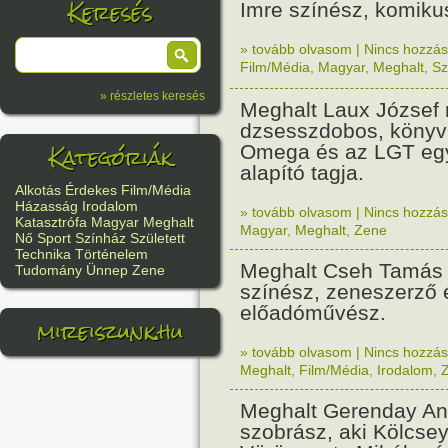
Keresés
Imre színész, komiku
» tovább olvasom
|
Nincs hozzász
Film/Média
,
Magyar
,
Meghalt
,
Sz
» részletes keresés
Meghalt Laux József 
dzsesszdobos, könyv
Kategóriák
Omega és az LGT eg
alapító tagja.
Alkotás
Érdekes
Film/Média
Házasság
Irodalom
» tovább olvasom
|
Nincs hozzász
Katasztrófa
Magyar
Meghalt
Magyar
,
Meghalt
,
Zene
Nő
Sport
Színház
Született
Technika
Történelem
Meghalt Cseh Tamás
Tudomány
Ünnep
Zene
színész, zeneszerző 
előadóművész.
mireiszunk.hu
» tovább olvasom
|
Nincs hozzász
Meghalt
,
Film/Média
,
Irodalom
,
Meghalt Gerenday Ant
szobrász, aki Kölcse