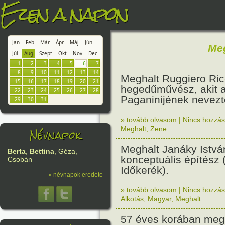
Ezen a napon
Jan
Feb
Már
Ápr
Máj
Jún
Me
Júl
Aug
Szept
Okt
Nov
Dec
1
2
3
4
5
6
7
8
9
10
11
12
13
14
Meghalt Ruggiero Ric
15
16
17
18
19
20
21
hegedűművész, akit 
22
23
24
25
26
27
28
Paganinijének nevezt
29
30
31
» tovább olvasom
|
Nincs hozzász
Névnapok
Meghalt
,
Zene
Meghalt Janáky Istvá
Berta
,
Bettina
, Géza,
konceptuális építész (
Csobán
Időkerék).
» névnapok eredete
» tovább olvasom
|
Nincs hozzász
Alkotás
,
Magyar
,
Meghalt
57 éves korában megh