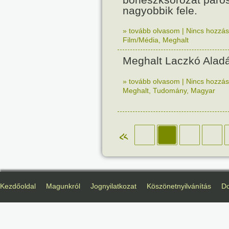
nagyobbik fele.
» tovább olvasom
|
Nincs hozzász
Film/Média
,
Meghalt
Meghalt Laczkó Aladá
» tovább olvasom
|
Nincs hozzász
Meghalt
,
Tudomány
,
Magyar
«
Kezdőoldal
Magunkról
Jognyilatkozat
Köszönetnyilvánítás
D