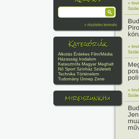
» tov
Szüle
Bud
» részletes keresés
Pir
kór
Kategóriák
» tov
Szüle
Alkotás
Érdekes
Film/Média
Házasság
Irodalom
Meg
Katasztrófa
Magyar
Meghalt
Nő
Sport
Színház
Született
pos
Technika
Történelem
poli
Tudomány
Ünnep
Zene
» tov
mireiszunk.hu
Szüle
Bud
Jen
muz
műv