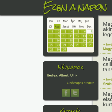
Ezen a napon
Jan
Feb
Már
Ápr
Máj
Jún
Meg
Júl
Aug
Szept
Okt
Nov
Dec
aki
1
2
3
4
5
6
7
leg
8
9
10
11
12
13
14
15
16
17
18
19
20
21
» tov
22
23
24
25
26
27
28
Magy
29
30
31
Meg
csi
Névnapok
tan
Ibolya
, Albert, Ulrik
» tov
» névnapok eredete
Szüle
Meg
els
kur
Keresés