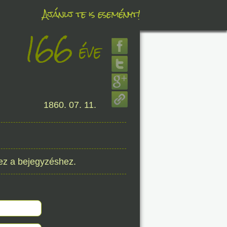
Ajánlj te is eseményt!
166
éve
éve
8. 07.
1860. 07. 11.
éve
ez a bejegyzéshez.
8. 07.
éve