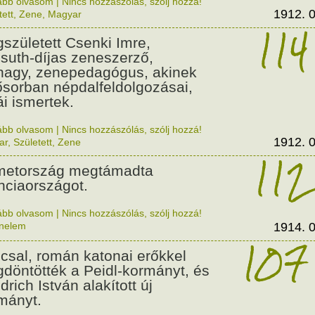
ább olvasom
|
Nincs hozzászólás, szólj hozzá!
1912. 0
tett
,
Zene
,
Magyar
114
született Csenki Imre,
suth-díjas zeneszerző,
nagy, zenepedagógus, akinek
ősorban népdalfeldolgozásai,
ái ismertek.
ább olvasom
|
Nincs hozzászólás, szólj hozzá!
1912. 0
ar
,
Született
,
Zene
112
etország megtámadta
nciaországot.
ább olvasom
|
Nincs hozzászólás, szólj hozzá!
énelem
1914. 0
107
csal, román katonai erőkkel
döntötték a Peidl-kormányt, és
drich István alakított új
mányt.