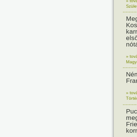
» tov
Szüle
Meg
Kos
kar
els
nót
» tov
Magy
Ném
Fra
» tov
Tört
Puc
meg
Frie
kor