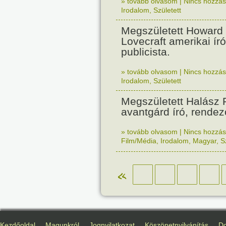
» tovább olvasom
|
Nincs hozzász
Irodalom
,
Született
Megszületett Howard P
Lovecraft amerikai író
publicista.
» tovább olvasom
|
Nincs hozzász
Irodalom
,
Született
Megszületett Halász 
avantgárd író, rendez
» tovább olvasom
|
Nincs hozzász
Film/Média
,
Irodalom
,
Magyar
,
S
«
Kezdőoldal
Magunkról
Jognyilatkozat
Köszönetnyilvánítás
D