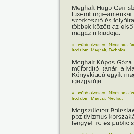
Meghalt Hugo Gernsb
luxemburgi–amerikai ír
szerkesztő és folyóira
többek között az első 
magazin kiadója.
» tovább olvasom
|
Nincs hozzász
Irodalom
,
Meghalt
,
Technika
Meghalt Képes Géza k
műfordító, tanár, a M
Könyvkiadó egyik meg
igazgatója.
» tovább olvasom
|
Nincs hozzász
Irodalom
,
Magyar
,
Meghalt
Megszületett Bolesła
pozitivizmus korszak
lengyel író és publicis