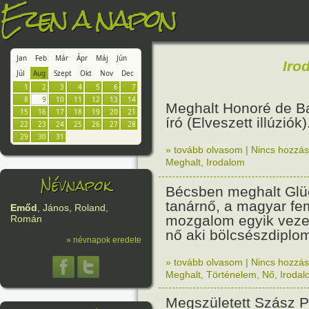
Ezen a napon
Jan
Feb
Már
Ápr
Máj
Jún
Iro
Júl
Aug
Szept
Okt
Nov
Dec
1
2
3
4
5
6
7
8
9
10
11
12
13
14
Meghalt Honoré de Ba
15
16
17
18
19
20
21
író (Elveszett illúziók)
22
23
24
25
26
27
28
29
30
31
» tovább olvasom
|
Nincs hozzász
Meghalt
,
Irodalom
Névnapok
Bécsben meghalt Glüc
tanárnő, a magyar fe
Emőd
, János, Roland,
mozgalom egyik vezet
Román
nő aki bölcsészdiplom
» névnapok eredete
» tovább olvasom
|
Nincs hozzász
Meghalt
,
Történelem
,
Nő
,
Irodal
Megszületett Szász P