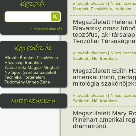
Keresés
» tovább olvasom
|
Nincs hozzász
Meghalt
,
Film/Média
,
Irodalom
Megszületett Helena 
Blavatsky orosz írónő,
» részletes keresés
teozófus, aki társalapí
Teozófiai Társaságna
Kategóriák
» tovább olvasom
|
Nincs hozzász
Alkotás
Érdekes
Film/Média
Született
,
Nő
,
Irodalom
Házasság
Irodalom
Katasztrófa
Magyar
Meghalt
Megszületett Edith H
Nő
Sport
Színház
Született
amerikai írónő, pedag
Technika
Történelem
Tudomány
Ünnep
Zene
mitológia szakértőjek
» tovább olvasom
|
Nincs hozzász
mireiszunk.hu
Született
,
Nő
,
Irodalom
Megszületett Mary Ro
Rinehart amerikai reg
drámaírónő.