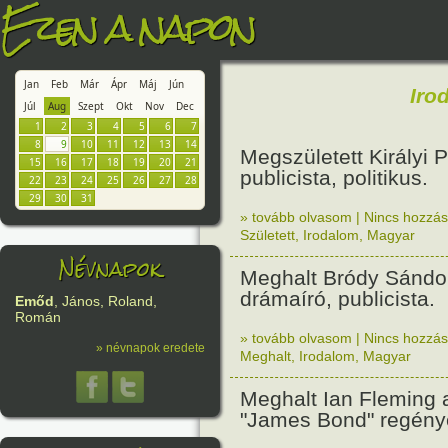
Ezen a napon
Jan
Feb
Már
Ápr
Máj
Jún
Iro
Júl
Aug
Szept
Okt
Nov
Dec
1
2
3
4
5
6
7
8
9
10
11
12
13
14
Megszületett Királyi P
15
16
17
18
19
20
21
publicista, politikus.
22
23
24
25
26
27
28
29
30
31
» tovább olvasom
|
Nincs hozzász
Született
,
Irodalom
,
Magyar
Névnapok
Meghalt Bródy Sándor
drámaíró, publicista.
Emőd
, János, Roland,
Román
» tovább olvasom
|
Nincs hozzász
» névnapok eredete
Meghalt
,
Irodalom
,
Magyar
Meghalt Ian Fleming a
"James Bond" regénye