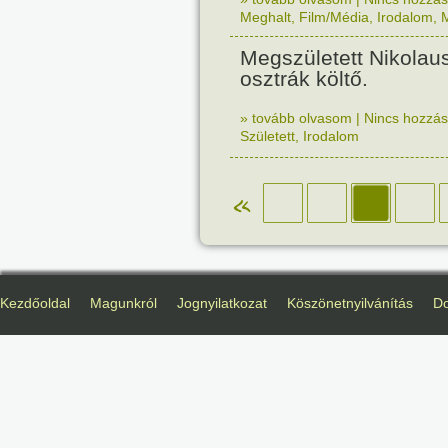
Meghalt
,
Film/Média
,
Irodalom
,
Megszületett Nikolau
osztrák költő.
» tovább olvasom
|
Nincs hozzász
Született
,
Irodalom
«
Kezdőoldal
Magunkról
Jognyilatkozat
Köszönetnyilvánítás
D