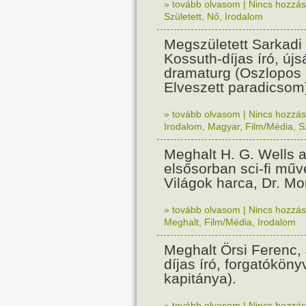
» tovább olvasom
|
Nincs hozzász
Született
,
Nő
,
Irodalom
Megszületett Sarkadi 
Kossuth-díjas író, újs
dramaturg (Oszlopos
Elveszett paradicsom
» tovább olvasom
|
Nincs hozzász
Irodalom
,
Magyar
,
Film/Média
,
S
Meghalt H. G. Wells an
elsősorban sci-fi műve
Világok harca, Dr. Mo
» tovább olvasom
|
Nincs hozzász
Meghalt
,
Film/Média
,
Irodalom
Meghalt Örsi Ferenc, 
díjas író, forgatóköny
kapitánya).
» tovább olvasom
|
Nincs hozzász