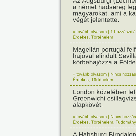
Az Augsburgi (Lechfe
a német hadsereg leg
magyarokat, ami a k
végét jelentette.
» tovább olvasom
|
1 hozzászólás
Érdekes
,
Történelem
Magellán portugál fel
hajóval elindult Sevil
körbehajózza a Földe
» tovább olvasom
|
Nincs hozzász
Érdekes
,
Történelem
London közelében lef
Greenwichi csillagviz
alapkövét.
» tovább olvasom
|
Nincs hozzász
Érdekes
,
Történelem
,
Tudomány
A Habsburg Birodalo