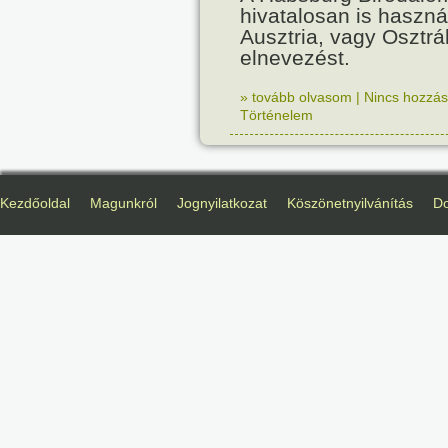
hivatalosan is haszná
Ausztria, vagy Osztr
elnevezést.
» tovább olvasom
|
Nincs hozzász
Történelem
Kezdőoldal
Magunkról
Jognyilatkozat
Köszönetnyilvánítás
D