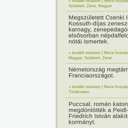
» tovább olvasom
|
Nincs hozzász
Született
,
Zene
,
Magyar
Megszületett Csenki 
Kossuth-díjas zenesz
karnagy, zenepedagó
elsősorban népdalfel
nótái ismertek.
» tovább olvasom
|
Nincs hozzász
Magyar
,
Született
,
Zene
Németország megtám
Franciaországot.
» tovább olvasom
|
Nincs hozzász
Történelem
Puccsal, román katon
megdöntötték a Peidl
Friedrich István alakít
kormányt.