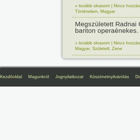
» tovább olvasom
|
Nincs hozzász
Történelem
,
Magyar
Megszületett Radnai
bariton operaénekes.
» tovább olvasom
|
Nincs hozzász
Magyar
,
Született
,
Zene
Kezdőoldal
Magunkról
Jognyilatkozat
Köszönetnyilvánítás
D