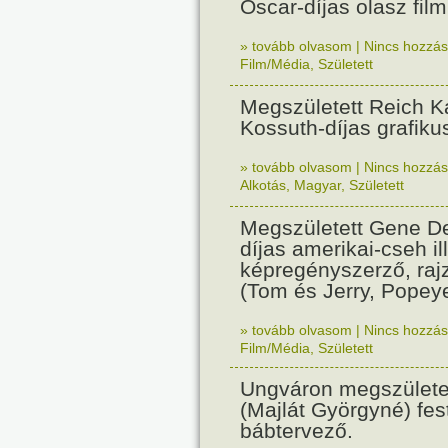
Oscar-díjas olasz fil
» tovább olvasom
|
Nincs hozzász
Film/Média
,
Született
Megszületett Reich Ká
Kossuth-díjas grafik
» tovább olvasom
|
Nincs hozzász
Alkotás
,
Magyar
,
Született
Megszületett Gene De
díjas amerikai-cseh ill
képregényszerző, raj
(Tom és Jerry, Popeye
» tovább olvasom
|
Nincs hozzász
Film/Média
,
Született
Ungváron megszületet
(Majlát Györgyné) fest
bábtervező.