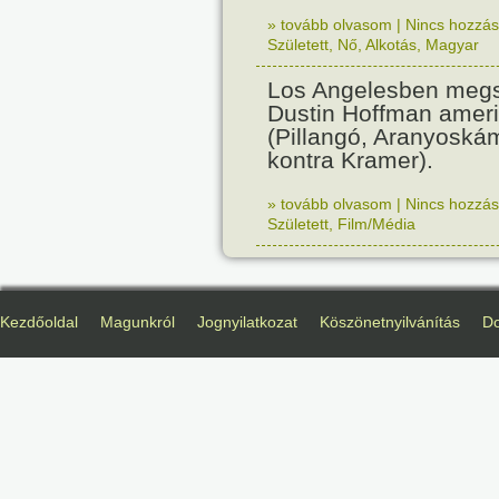
» tovább olvasom
|
Nincs hozzász
Született
,
Nő
,
Alkotás
,
Magyar
Los Angelesben megs
Dustin Hoffman ameri
(Pillangó, Aranyoská
kontra Kramer).
» tovább olvasom
|
Nincs hozzász
Született
,
Film/Média
Kezdőoldal
Magunkról
Jognyilatkozat
Köszönetnyilvánítás
D