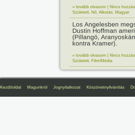
» tovább olvasom
|
Nincs hozzász
Született
,
Nő
,
Alkotás
,
Magyar
Los Angelesben megs
Dustin Hoffman ameri
(Pillangó, Aranyoská
kontra Kramer).
» tovább olvasom
|
Nincs hozzász
Született
,
Film/Média
Kezdőoldal
Magunkról
Jognyilatkozat
Köszönetnyilvánítás
D