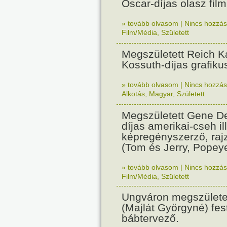
Oscar-díjas olasz fil
» tovább olvasom
|
Nincs hozzász
Film/Média
,
Született
Megszületett Reich Ká
Kossuth-díjas grafik
» tovább olvasom
|
Nincs hozzász
Alkotás
,
Magyar
,
Született
Megszületett Gene De
díjas amerikai-cseh ill
képregényszerző, raj
(Tom és Jerry, Popeye
» tovább olvasom
|
Nincs hozzász
Film/Média
,
Született
Ungváron megszületet
(Majlát Györgyné) fest
bábtervező.