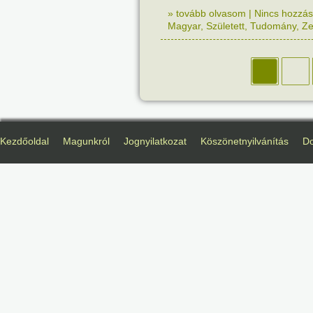
» tovább olvasom
|
Nincs hozzász
Magyar
,
Született
,
Tudomány
,
Z
Kezdőoldal
Magunkról
Jognyilatkozat
Köszönetnyilvánítás
D