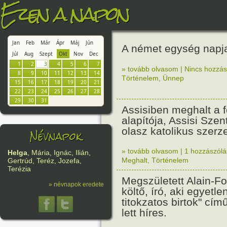
Ezen a napon
Jan
Feb
Már
Ápr
Máj
Jún
A német egység napj
Júl
Aug
Szept
Okt
Nov
Dec
1
2
3
4
5
6
7
» tovább olvasom
|
Nincs hozzász
8
9
10
11
12
13
14
Történelem
,
Ünnep
15
16
17
18
19
20
21
22
23
24
25
26
27
28
29
30
31
Assisiben meghalt a 
alapítója, Assisi Sze
olasz katolikus szerze
Névnapok
» tovább olvasom
|
1 hozzászólás
Helga
, Mária, Ignác, Ilián,
Meghalt
,
Történelem
Gertrúd, Teréz, Jozefa,
Terézia
Megszületett Alain-Fo
» névnapok eredete
költő, író, aki egyetle
titokzatos birtok" cí
lett híres.