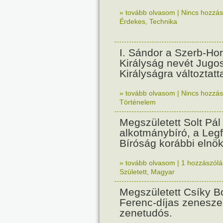
» tovább olvasom
|
Nincs hozzász
Érdekes
,
Technika
I. Sándor a Szerb-Ho
Királyság nevét Jugo
Királyságra változtatt
» tovább olvasom
|
Nincs hozzász
Történelem
Megszületett Solt Pál 
alkotmánybíró, a Leg
Bíróság korábbi elnök
» tovább olvasom
|
1 hozzászólás
Született
,
Magyar
Megszületett Csíky Bo
Ferenc-díjas zeneszer
zenetudós.