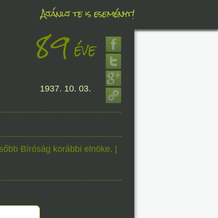
Ajánlj te is eseményt!
89
éve
éve
8. 06.
1937. 10. 03.
éve
8. 06.
lsőbb Bíróság korábbi elnöke. |
éve
8. 06.