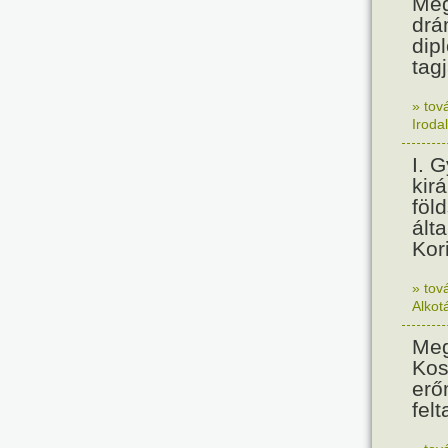
Meg
drá
dip
tagj
» tov
Iroda
I. 
kir
föl
álta
Kor
» tov
Alkot
Meg
Kos
erő
felt