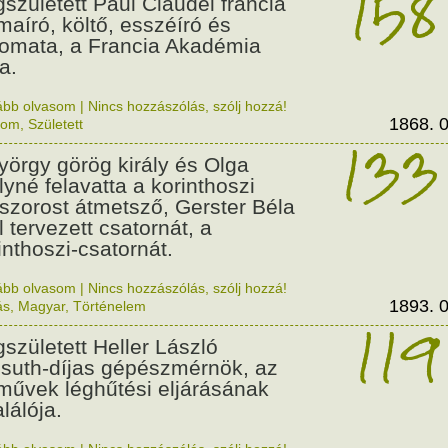
158
született Paul Claudel francia
maíró, költő, esszéíró és
lomata, a Francia Akadémia
a.
ább olvasom
|
Nincs hozzászólás, szólj hozzá!
1868. 0
lom
,
Született
133
György görög király és Olga
ályné felavatta a korinthoszi
dszorost átmetsző, Gerster Béla
l tervezett csatornát, a
inthoszi-csatornát.
ább olvasom
|
Nincs hozzászólás, szólj hozzá!
1893. 0
ás
,
Magyar
,
Történelem
119
született Heller László
suth-díjas gépészmérnök, az
művek léghűtési eljárásának
alálója.