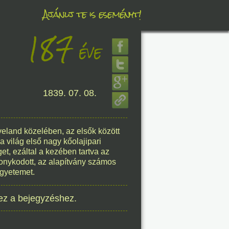
Ajánlj te is eseményt!
187
éve
éve
1839. 07. 08.
8. 07.
éve
eveland közelében, az elsők között
 világ első nagy kőolajipari
t, ezáltal a kezében tartva az
onykodott, az alapítvány számos
8. 07.
egyetemet.
éve
ez a bejegyzéshez.