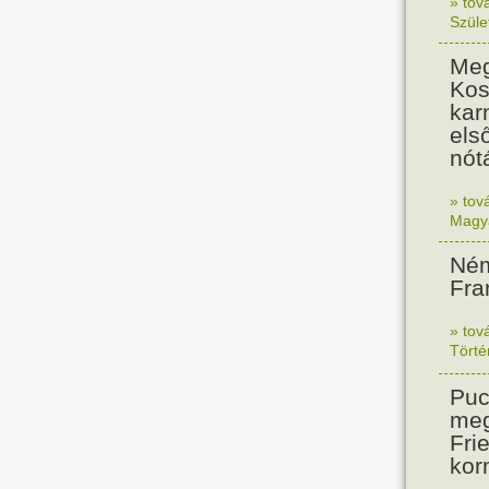
» tov
Szüle
Meg
Kos
kar
els
nót
» tov
Magy
Ném
Fra
» tov
Tört
Puc
meg
Frie
kor