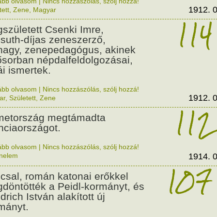
ább olvasom
|
Nincs hozzászólás, szólj hozzá!
1912. 0
tett
,
Zene
,
Magyar
114
született Csenki Imre,
suth-díjas zeneszerző,
nagy, zenepedagógus, akinek
ősorban népdalfeldolgozásai,
ái ismertek.
ább olvasom
|
Nincs hozzászólás, szólj hozzá!
1912. 0
ar
,
Született
,
Zene
112
etország megtámadta
nciaországot.
ább olvasom
|
Nincs hozzászólás, szólj hozzá!
énelem
1914. 0
107
csal, román katonai erőkkel
döntötték a Peidl-kormányt, és
drich István alakított új
mányt.