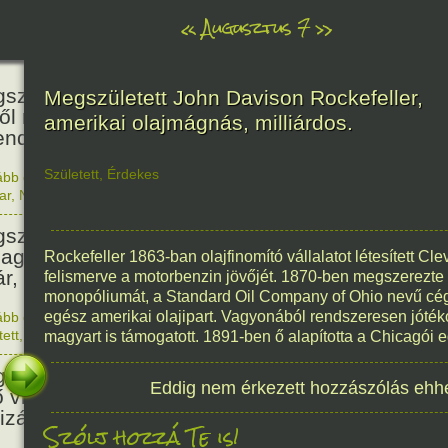
«
Augusztus 7
»
466
született Báthori Erzsébet,
Megszületett John Davison Rockefeller,
ről rémséges és kegyetlen
amerikai olajmágnás, milliárdos.
endák éltek.
Született
,
Érdekes
ább olvasom
|
Nincs hozzászólás, szólj hozzá!
1560. 0
ar
,
Nő
,
Történelem
201
született Kondor Gusztáv
llagász, matematikus, egyetemi
Rockefeller 1863-ban olajfinomító vállalatot létesített Cl
ár, akadémikus.
felismerve a motorbenzin jövőjét. 1870-ben megszerezte a
monopóliumát, a Standard Oil Company of Ohio nevű cége
egész amerikai olajipart. Vagyonából rendszeresen jóték
ább olvasom
|
Nincs hozzászólás, szólj hozzá!
1825. 0
tett
,
Technika
,
Magyar
magyart is támogatott. 1891-ben ő alapította a Chicagói 
150
született Mata Hari, a híres
Eddig nem érkezett hozzászólás ehh
ő világháborús táncosnő,
tizán és kém.
Szólj hozzá Te is!