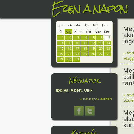
Ezen a napon
Jan
Feb
Már
Ápr
Máj
Jún
Meg
Júl
Aug
Szept
Okt
Nov
Dec
aki
1
2
3
4
5
6
7
leg
8
9
10
11
12
13
14
15
16
17
18
19
20
21
» tov
22
23
24
25
26
27
28
Magy
29
30
31
Meg
csi
Névnapok
tan
Ibolya
, Albert, Ulrik
» tov
» névnapok eredete
Szüle
Meg
els
kur
Keresés