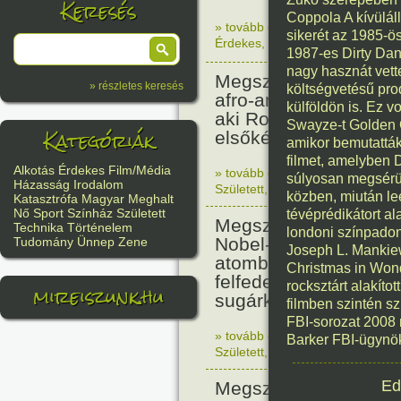
Keresés
Coppola A kívüláll
» tovább olvasom
|
Nincs hozzász
sikerét az 1985-ö
Érdekes
,
Magyar
1987-es Dirty Dan
nagy hasznát vett
Megszületett Matthe
» részletes keresés
költségvetésű prod
afro-amerikai szárma
külföldön is. Ez v
aki Robert Peary felf
Swayze-t Golden G
Kategóriák
elsőként járt az Észa
amikor bemutatták 
filmet, amelyben 
Alkotás
Érdekes
Film/Média
» tovább olvasom
|
Nincs hozzász
súlyosan megsérült
Házasság
Irodalom
Született
,
Érdekes
közben, miután le
Katasztrófa
Magyar
Meghalt
Nő
Sport
Színház
Született
tévéprédikátort al
Megszületett Ernest 
Technika
Történelem
londoni színpado
Nobel-díjas amerikai f
Tudomány
Ünnep
Zene
Joseph L. Mankiew
atombombán dolgozot
Christmas in Wond
felfedezte a rák elleni
mireiszunk.hu
rocksztárt alakít
sugárkezelést.
filmben szintén s
FBI-sorozat 2008 
» tovább olvasom
|
Nincs hozzász
Barker FBI-ügynök
Született
,
Történelem
,
Tudomán
Ed
Megszületett Dino De 