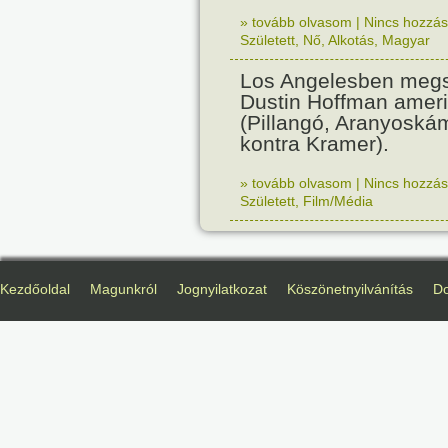
» tovább olvasom
|
Nincs hozzász
Született
,
Nő
,
Alkotás
,
Magyar
Los Angelesben megs
Dustin Hoffman ameri
(Pillangó, Aranyoská
kontra Kramer).
» tovább olvasom
|
Nincs hozzász
Született
,
Film/Média
Kezdőoldal
Magunkról
Jognyilatkozat
Köszönetnyilvánítás
D