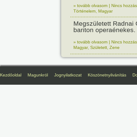
» tovább olvasom
|
Nincs hozzász
Történelem
,
Magyar
Megszületett Radnai
bariton operaénekes.
» tovább olvasom
|
Nincs hozzász
Magyar
,
Született
,
Zene
Kezdőoldal
Magunkról
Jognyilatkozat
Köszönetnyilvánítás
D