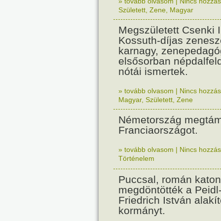
» tovább olvasom
|
Nincs hozzász
Született
,
Zene
,
Magyar
Megszületett Csenki 
Kossuth-díjas zenesz
karnagy, zenepedagó
elsősorban népdalfel
nótái ismertek.
» tovább olvasom
|
Nincs hozzász
Magyar
,
Született
,
Zene
Németország megtám
Franciaországot.
» tovább olvasom
|
Nincs hozzász
Történelem
Puccsal, román katon
megdöntötték a Peidl
Friedrich István alakít
kormányt.