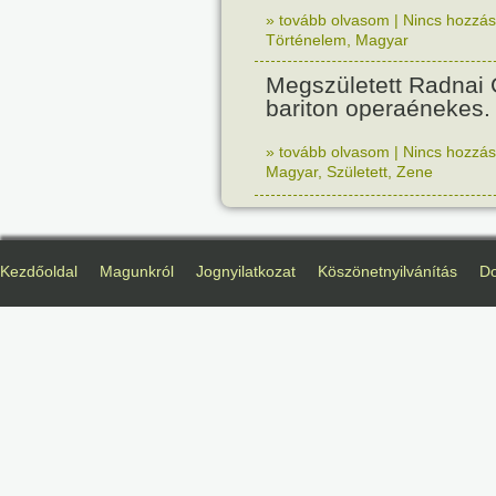
» tovább olvasom
|
Nincs hozzász
Történelem
,
Magyar
Megszületett Radnai
bariton operaénekes.
» tovább olvasom
|
Nincs hozzász
Magyar
,
Született
,
Zene
Kezdőoldal
Magunkról
Jognyilatkozat
Köszönetnyilvánítás
D