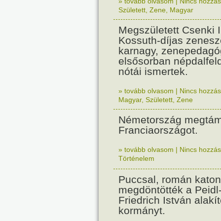
» tovább olvasom
|
Nincs hozzász
Született
,
Zene
,
Magyar
Megszületett Csenki 
Kossuth-díjas zenesz
karnagy, zenepedagó
elsősorban népdalfel
nótái ismertek.
» tovább olvasom
|
Nincs hozzász
Magyar
,
Született
,
Zene
Németország megtám
Franciaországot.
» tovább olvasom
|
Nincs hozzász
Történelem
Puccsal, román katon
megdöntötték a Peidl
Friedrich István alakít
kormányt.