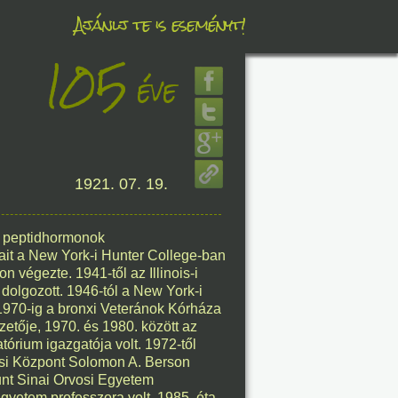
Ajánlj te is eseményt!
105
éve
éve
1921. 07. 19.
8. 09.
éve
 a peptidhormonok
it a New York-i Hunter College-ban
n végezte. 1941-től az Illinois-i
dolgozott. 1946-tól a New York-i
 1970-ig a bronxi Veteránok Kórháza
8. 09.
zetője, 1970. és 1980. között az
tórium igazgatója volt. 1972-től
éve
osi Központ Solomon A. Berson
unt Sinai Orvosi Egyetem
Egyetem professzora volt. 1985. óta