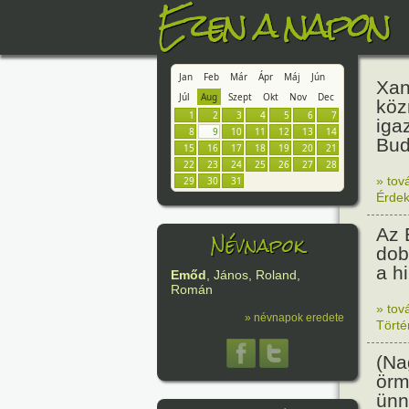
Ezen a napon
Jan
Feb
Már
Ápr
Máj
Jún
Xan
Júl
Aug
Szept
Okt
Nov
Dec
köz
1
2
3
4
5
6
7
iga
8
9
10
11
12
13
14
Bud
15
16
17
18
19
20
21
22
23
24
25
26
27
28
» tov
29
30
31
Érde
Az 
Névnapok
dob
a h
Emőd
, János, Roland,
Román
» tov
» névnapok eredete
Tört
(Na
örm
ünn