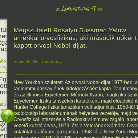
«
Augusztus 9
»
160
tus János természettudós
Megszületett Rosalyn Sussman Yalow
reműködésével és
amerikai orvosfizikus, aki második nőként
zgatásával megnyílt a
kapott orvosi Nobel-díjat.
apesti Állat- és Növénykert.
ább olvasom
|
Nincs hozzászólás, szólj hozzá!
Született
,
Nő
,
Tudomány
1866. 0
kes
,
Magyar
81
Egyesült Államok atombombát
New Yorkban született. Az orvosi Nobel-díjat 1977-ben,
ott Nagaszakira, három nappal
radioimmunassayjének kidolgozásáért kapta. Tanulmánya
irosimai támadás után.
és az Illinois-i Egyetemen Mérnöki Karán, magfizika szako
Egyetemen fizika tanszékén kutatóként, majd előadóként 
ább olvasom
|
Nincs hozzászólás, szólj hozzá!
Hunter College fizika tanszékén volt adjunktus. 1950-től
1945. 0
énelem
1676
radioizotóp laboratóriumának helyettes vezetője, majd ve
Orvosfizikai Intézet és a Radioaktív immunvizsgáló labora
gy) Szent Izsák, az önálló
vezető kutató orvos, 1973. óta a Veteránok Kórháza Orv
ény egyház megteremtőjének
kutatólaboratórium igazgatója. 1968-tól a New York-i Mo
epe
professzora, 1979-től 1985-ig a yeshivai Albert Einstein 