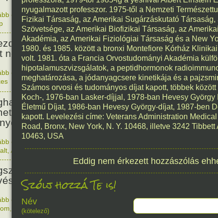
nyugalmazott professzor. 1975-től a Nemzeti Természet
ább olvasom
|
Nincs hozzászólás, szólj hozzá!
Fizikai Társaság, az Amerikai Sugárzáskutató Társaság, 
350. 0
p
853
Szövetsége, az Amerikai Biofizikai Társaság, az Ameri
Akadémia, az Amerikai Fiziológiai Társaság és a New Y
ezdődött a pisai torony építése,
1980. és 1985. között a bronxi Montefiore Kórház Klinik
t nem terveztek ferdére. :)
volt. 1981. óta a Francia Orvostudományi Akadémia külföldi
hipotalamuszvizsgálatok, a peptidhormonok radioimmunol
ább olvasom
|
Nincs hozzászólás, szólj hozzá!
meghatározása, a jódanyagcsere kinetikája és a pajzsmi
kes
1173. 0
510
Számos orvosi és tudományos díjat kapott, többek közöt
Koch-, 1976-ban Lasker-díjjal, 1978-ban Hevesy György
halt Hieronymus Bosch
Életmű Díjat, 1986-ban Hevesy György-díjat, 1987-ben D
etalföldi festőművész (A
kapott. Levelezési címe: Veterans Administration Medica
nyörök kertje triptichon).
Road, Bronx, New York, N. Y. 10468, illetve 3242 Tibbett
10463, USA
ább olvasom
|
Nincs hozzászólás, szólj hozzá!
1516. 0
alt
,
Alkotás
231
Eddig nem érkezett hozzászólás ehh
született Dukai Takács Judit,
észnevén Malvina költőnő.
Szólj hozzá Te is!
ább olvasom
|
Nincs hozzászólás, szólj hozzá!
Név
lom
,
Magyar
,
Nő
,
Született
1795. 0
(kötelező)