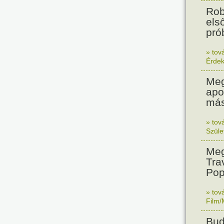
Rob
els
prób
» tov
Érde
Meg
apo
más
» tov
Szüle
Meg
Tra
Pop
» tov
Film/
Bud