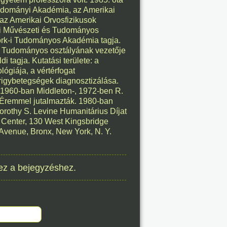
tudományi Akadémia, az Amerikai
az Amerikai Orvosfizikusok
8. 09.
kai Művészeti és Tudományos
ork-i Tudományos Akadémia tagja.
éve
ai Tudományos osztályának vezetője
 tagja. Kutatási területe: a
ógiája, a vértérfogat
rigybetegségek diagnosztizálása.
8. 09.
t 1960-ban Middleton-, 1972-ben R.
 Éremmel jutalmazták. 1980-ban
éve
orothy S. Levine Humanitárius Díjat
l Center, 130 West Kingsbridge
 Avenue, Bronx, New York, N. Y.
8. 09.
ez a bejegyzéshez.
éve
8. 09.