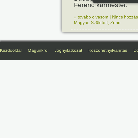
Ferenc karmester.
» tovább olvasom
|
Nincs hozzász
Magyar
,
Született
,
Zene
Kezdőoldal
Magunkról
Jognyilatkozat
Köszönetnyilvánítás
D