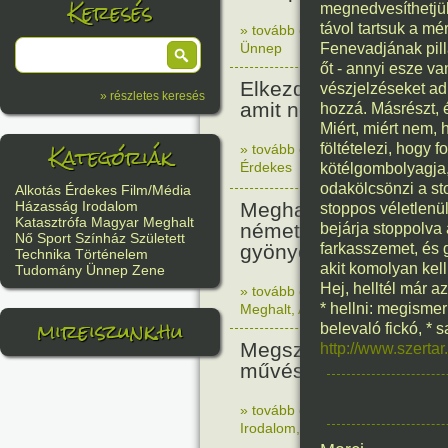
Keresés
megnedvesíthetjük
távol tartsuk a m
» tovább olvasom
|
Nincs hozzász
Ünnep
Fenevadjának pilla
őt - annyi esze v
Elkezdődött a pisai t
vészjelzéseket ad
» részletes keresés
amit nem terveztek fer
hozzá. Másrészt, 
Miért, miért nem,
Kategóriák
föltételezi, hogy f
» tovább olvasom
|
Nincs hozzász
Érdekes
kötélgombolyagja, 
odakölcsönzi a sto
Alkotás
Érdekes
Film/Média
Meghalt Hieronymus
Házasság
Irodalom
stoppos véletlenül
Katasztrófa
Magyar
Meghalt
németalföldi festőmű
bejárja stoppolva
Nő
Sport
Színház
Született
gyönyörök kertje tript
farkasszemet, és g
Technika
Történelem
akit komolyan kell
Tudomány
Ünnep
Zene
Hej, helltél már az
» tovább olvasom
|
Nincs hozzász
* hellni: megismerk
Meghalt
,
Alkotás
mireiszunk.hu
belevaló fickó, * 
Megszületett Dukai Ta
http://www.szertar
művésznevén Malvina
» tovább olvasom
|
Nincs hozzász
Irodalom
,
Magyar
,
Nő
,
Született