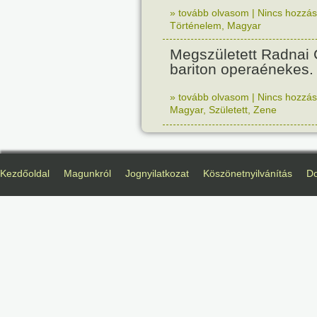
» tovább olvasom
|
Nincs hozzász
Történelem
,
Magyar
Megszületett Radnai
bariton operaénekes.
» tovább olvasom
|
Nincs hozzász
Magyar
,
Született
,
Zene
Kezdőoldal
Magunkról
Jognyilatkozat
Köszönetnyilvánítás
D