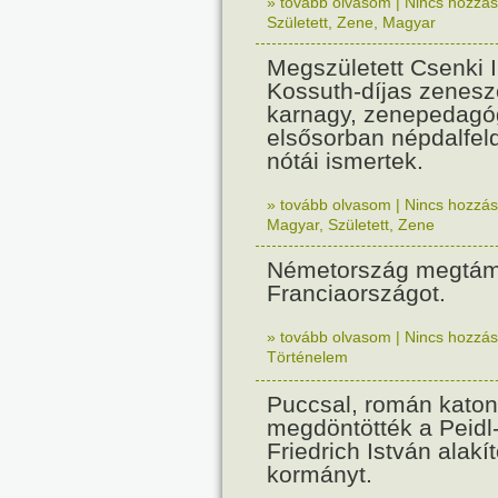
» tovább olvasom
|
Nincs hozzász
Született
,
Zene
,
Magyar
Megszületett Csenki 
Kossuth-díjas zenesz
karnagy, zenepedagó
elsősorban népdalfel
nótái ismertek.
» tovább olvasom
|
Nincs hozzász
Magyar
,
Született
,
Zene
Németország megtám
Franciaországot.
» tovább olvasom
|
Nincs hozzász
Történelem
Puccsal, román katon
megdöntötték a Peidl
Friedrich István alakít
kormányt.