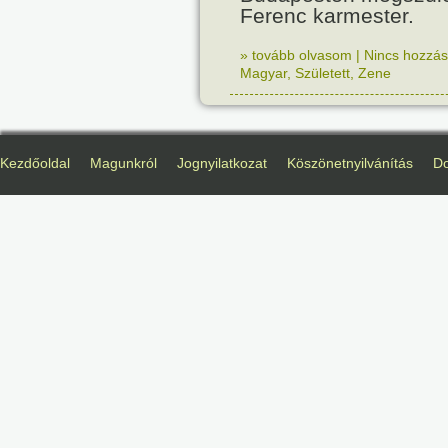
Ferenc karmester.
» tovább olvasom
|
Nincs hozzász
Magyar
,
Született
,
Zene
Kezdőoldal
Magunkról
Jognyilatkozat
Köszönetnyilvánítás
D