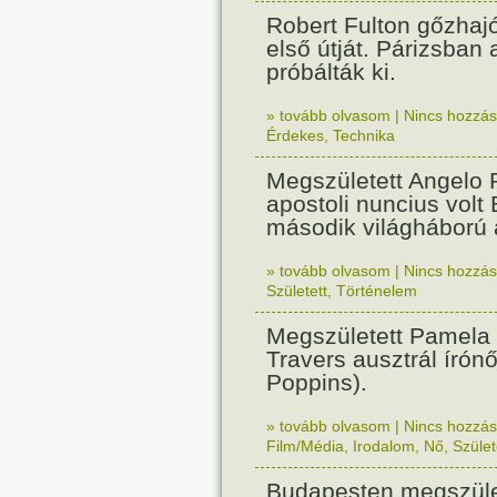
Robert Fulton gőzhaj
első útját. Párizsban
próbálták ki.
» tovább olvasom
|
Nincs hozzász
Érdekes
,
Technika
Megszületett Angelo R
apostoli nuncius volt
második világháború a
» tovább olvasom
|
Nincs hozzász
Született
,
Történelem
Megszületett Pamela
Travers ausztrál írón
Poppins).
» tovább olvasom
|
Nincs hozzász
Film/Média
,
Irodalom
,
Nő
,
Szület
Budapesten megszület