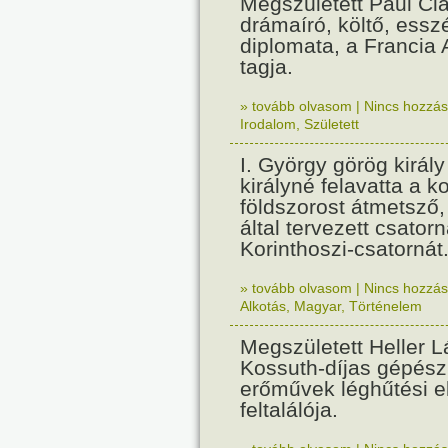
Megszületett Paul Cla
drámaíró, költő, essz
diplomata, a Francia
tagja.
» tovább olvasom
|
Nincs hozzász
Irodalom
,
Született
I. György görög királ
királyné felavatta a k
földszorost átmetsző,
által tervezett csatorn
Korinthoszi-csatornát
» tovább olvasom
|
Nincs hozzász
Alkotás
,
Magyar
,
Történelem
Megszületett Heller L
Kossuth-díjas gépés
erőművek léghűtési e
feltalálója.