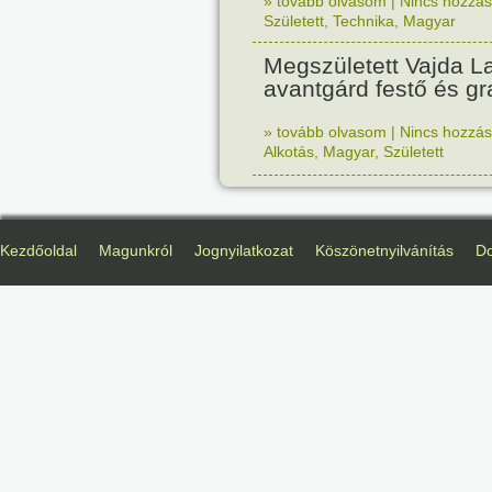
» tovább olvasom
|
Nincs hozzász
Született
,
Technika
,
Magyar
Megszületett Vajda La
avantgárd festő és gr
» tovább olvasom
|
Nincs hozzász
Alkotás
,
Magyar
,
Született
Kezdőoldal
Magunkról
Jognyilatkozat
Köszönetnyilvánítás
D