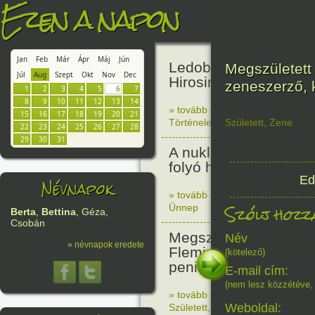
Ezen a napon
Jan
Feb
Már
Ápr
Máj
Jún
Ledobták az első at
Megszületett 
Júl
Aug
Szept
Okt
Nov
Dec
Hirosimára.
zeneszerző, 
1
2
3
4
5
6
7
8
9
10
11
12
13
14
» tovább olvasom
|
Nincs hozzász
15
16
17
18
19
20
21
Történelem
Született
,
Zene
22
23
24
25
26
27
28
29
30
31
A nukleáris fegyverek 
folyó harc világnapja
Ed
Névnapok
» tovább olvasom
|
Nincs hozzász
Szólj hozzá
Ünnep
Berta
,
Bettina
, Géza,
Csobán
Megszületett Sir Alex
Név
» névnapok eredete
Fleming, Nobel-díjas 
(kötelező)
penicillin felfedezője.
E-mail cím:
(nem lesz közzétéve, 
» tovább olvasom
|
1 hozzászólás
Weboldal:
Született
,
Alkotás