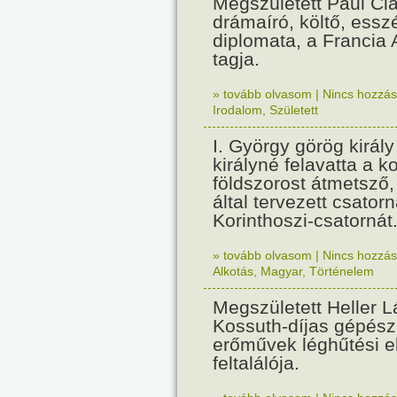
Megszületett Paul Cla
drámaíró, költő, essz
diplomata, a Francia
tagja.
» tovább olvasom
|
Nincs hozzász
Irodalom
,
Született
I. György görög királ
királyné felavatta a k
földszorost átmetsző,
által tervezett csatorn
Korinthoszi-csatornát
» tovább olvasom
|
Nincs hozzász
Alkotás
,
Magyar
,
Történelem
Megszületett Heller L
Kossuth-díjas gépés
erőművek léghűtési e
feltalálója.