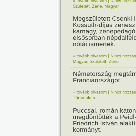
» tovább olvasom
|
Nincs hozzász
Született
,
Zene
,
Magyar
Megszületett Csenki 
Kossuth-díjas zenesz
karnagy, zenepedagó
elsősorban népdalfel
nótái ismertek.
» tovább olvasom
|
Nincs hozzász
Magyar
,
Született
,
Zene
Németország megtám
Franciaországot.
» tovább olvasom
|
Nincs hozzász
Történelem
Puccsal, román katon
megdöntötték a Peidl
Friedrich István alakít
kormányt.