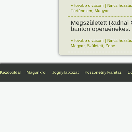
» tovább olvasom
|
Nincs hozzász
Történelem
,
Magyar
Megszületett Radnai
bariton operaénekes.
» tovább olvasom
|
Nincs hozzász
Magyar
,
Született
,
Zene
Kezdőoldal
Magunkról
Jognyilatkozat
Köszönetnyilvánítás
D