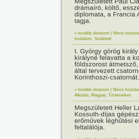
Megszületett Paul Cla
drámaíró, költő, essz
diplomata, a Francia
tagja.
» tovább olvasom
|
Nincs hozzász
Irodalom
,
Született
I. György görög királ
királyné felavatta a k
földszorost átmetsző,
által tervezett csatorn
Korinthoszi-csatornát
» tovább olvasom
|
Nincs hozzász
Alkotás
,
Magyar
,
Történelem
Megszületett Heller L
Kossuth-díjas gépés
erőművek léghűtési e
feltalálója.