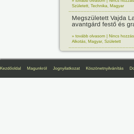
» tovább olvasom
|
Nincs hozzász
Született
,
Technika
,
Magyar
Megszületett Vajda La
avantgárd festő és gr
» tovább olvasom
|
Nincs hozzász
Alkotás
,
Magyar
,
Született
Kezdőoldal
Magunkról
Jognyilatkozat
Köszönetnyilvánítás
D