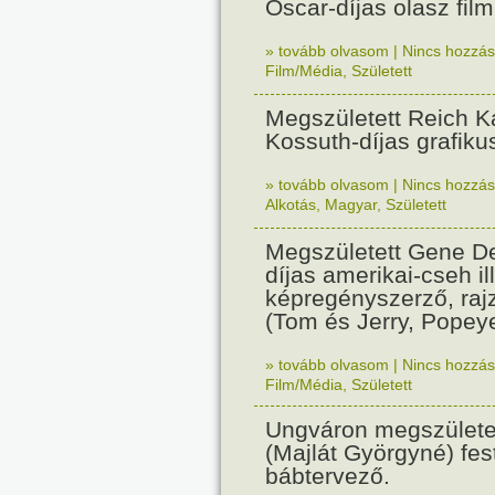
Oscar-díjas olasz fil
» tovább olvasom
|
Nincs hozzász
Film/Média
,
Született
Megszületett Reich Ká
Kossuth-díjas grafik
» tovább olvasom
|
Nincs hozzász
Alkotás
,
Magyar
,
Született
Megszületett Gene De
díjas amerikai-cseh ill
képregényszerző, raj
(Tom és Jerry, Popeye
» tovább olvasom
|
Nincs hozzász
Film/Média
,
Született
Ungváron megszületet
(Majlát Györgyné) fest
bábtervező.