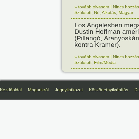
» tovább olvasom
|
Nincs hozzász
Született
,
Nő
,
Alkotás
,
Magyar
Los Angelesben megs
Dustin Hoffman ameri
(Pillangó, Aranyoská
kontra Kramer).
» tovább olvasom
|
Nincs hozzász
Született
,
Film/Média
Kezdőoldal
Magunkról
Jognyilatkozat
Köszönetnyilvánítás
D