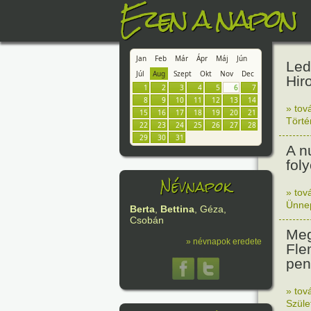
Ezen a napon
Jan
Feb
Már
Ápr
Máj
Jún
Led
Júl
Aug
Szept
Okt
Nov
Dec
Hir
1
2
3
4
5
6
7
8
9
10
11
12
13
14
» tov
15
16
17
18
19
20
21
Tört
22
23
24
25
26
27
28
29
30
31
A n
fol
Névnapok
» tov
Ünne
Berta
,
Bettina
, Géza,
Csobán
Meg
» névnapok eredete
Fle
peni
» tov
Szüle