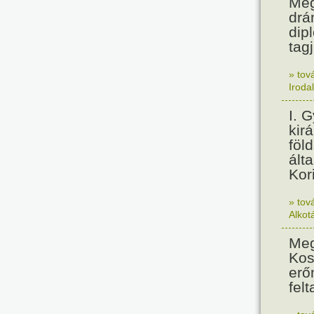
Meg
drá
dip
tagj
» tov
Iroda
I. 
kir
föl
álta
Kor
» tov
Alkot
Meg
Kos
erő
felt