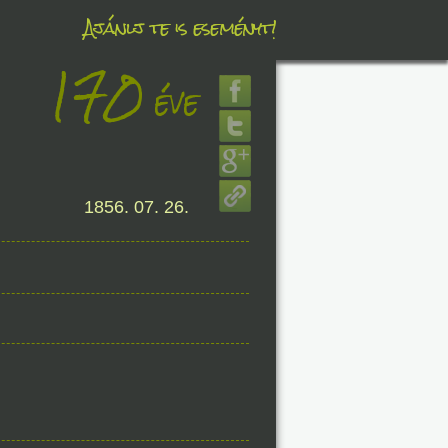
Ajánlj te is eseményt!
170
éve
éve
8. 06.
1856. 07. 26.
éve
8. 06.
éve
8. 06.