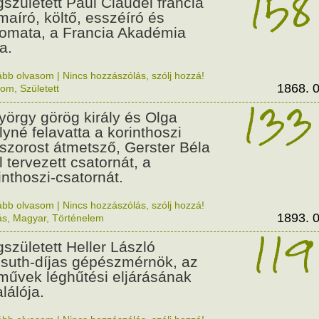
158
született Paul Claudel francia
maíró, költő, esszéíró és
lomata, a Francia Akadémia
a.
ább olvasom
|
Nincs hozzászólás, szólj hozzá!
1868. 0
lom
,
Született
133
György görög király és Olga
ályné felavatta a korinthoszi
dszorost átmetsző, Gerster Béla
l tervezett csatornát, a
inthoszi-csatornát.
ább olvasom
|
Nincs hozzászólás, szólj hozzá!
1893. 0
ás
,
Magyar
,
Történelem
119
született Heller László
suth-díjas gépészmérnök, az
művek léghűtési eljárásának
alálója.