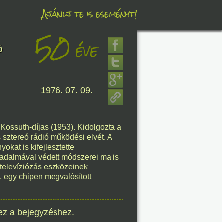
Ajánlj te is eseményt!
50
éve
éve
ó
1976. 07. 09.
8. 08.
éve
Kossuth-díjas (1953). Kidolgozta a
 sztereó rádió működési elvét. A
okat is kifejlesztette
adalmával védett módszerei ma is
ltelevíziózás eszközeinek
, egy chipen megvalósított
8. 08.
éve
ez a bejegyzéshez.