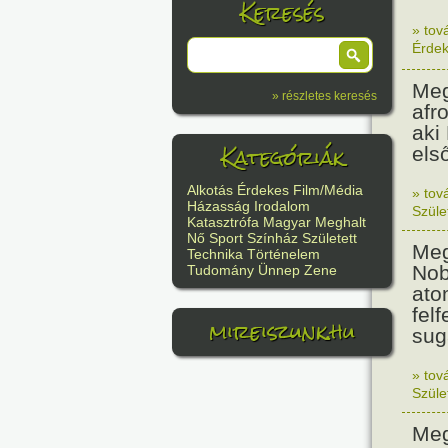
Keresés
» tov
Érde
Meg
» részletes keresés
afr
aki
Kategóriák
els
Alkotás
Érdekes
Film/Média
» tov
Házasság
Irodalom
Szüle
Katasztrófa
Magyar
Meghalt
Nő
Sport
Színház
Született
Meg
Technika
Történelem
Nob
Tudomány
Ünnep
Zene
ato
felf
mireiszunk.hu
sug
» tov
Szüle
Meg