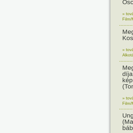
Osc
» tov
Film/
Meg
Kos
» tov
Alkot
Meg
díja
kép
(To
» tov
Film/
Ung
(Ma
báb