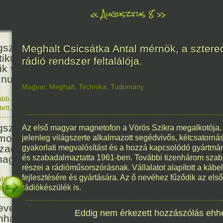
«
Augusztus 8
»
236
született Kölcsey Ferenc költő,
Meghalt Csicsátka Antal mérnök, a sztere
itikus, akadémikus, a reformkor
rádió rendszer feltalálója.
ik vezéregyénisége, a nemzeti
nusz költője.
Magyar
,
Meghalt
,
Technika
,
Tudomány
ább olvasom
|
1 hozzászólás, szólj Te is hozzá!
1790. 0
tett
,
Történelem
,
Zene
,
Magyar
336
született Mikes Kelemen
Az első magyar magnetofon a Vörös Szikra megalkotója. 
oáríró, műfordító, a XVIII.
jelenleg világszerte alkalmazott segédvivős, kétcsatornás
zadi magyar prózairodalom
gyakorlati megvalósítást és a hozzá kapcsolódó gyártmány
nagyobb alakja.
és szabadalmaztatta 1961-ben. További tizenhárom szab
részei a rádióműsorszórásnak. Vállalatot alapított a kábe
fejlesztésére és gyártására. Az ő nevéhez fűződik az első
ább olvasom
|
1 hozzászólás, szólj Te is hozzá!
1690. 0
rádiókészülék is.
tett
,
Történelem
,
Irodalom
,
Magyar
186
evezték a Pesti Magyar
Eddig nem érkezett hozzászólás ehh
nházat Nemzeti Színháznak.