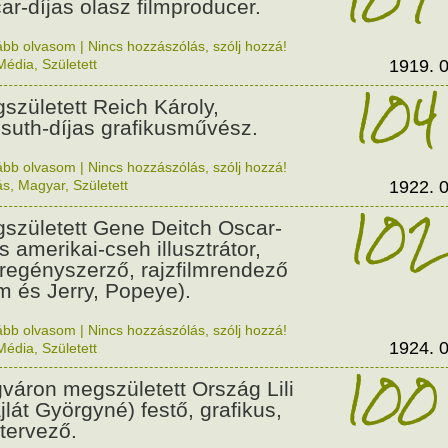
ar-díjas olasz filmproducer.
ább olvasom
|
Nincs hozzászólás, szólj hozzá!
Média
,
Született
1919. 0
104
született Reich Károly,
suth-díjas grafikusművész.
ább olvasom
|
Nincs hozzászólás, szólj hozzá!
ás
,
Magyar
,
Született
1922. 0
102
született Gene Deitch Oscar-
s amerikai-cseh illusztrátor,
regényszerző, rajzfilmrendező
m és Jerry, Popeye).
ább olvasom
|
Nincs hozzászólás, szólj hozzá!
1924. 0
Média
,
Született
100
váron megszületett Ország Lili
jlát Györgyné) festő, grafikus,
tervező.