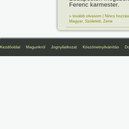
Ferenc karmester.
» tovább olvasom
|
Nincs hozzász
Magyar
,
Született
,
Zene
Kezdőoldal
Magunkról
Jognyilatkozat
Köszönetnyilvánítás
D