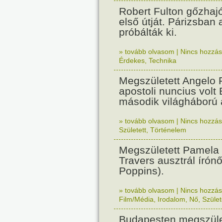
Robert Fulton gőzhaj
első útját. Párizsban
próbálták ki.
» tovább olvasom
|
Nincs hozzász
Érdekes
,
Technika
Megszületett Angelo R
apostoli nuncius volt
második világháború a
» tovább olvasom
|
Nincs hozzász
Született
,
Történelem
Megszületett Pamela
Travers ausztrál írón
Poppins).
» tovább olvasom
|
Nincs hozzász
Film/Média
,
Irodalom
,
Nő
,
Szület
Budapesten megszület