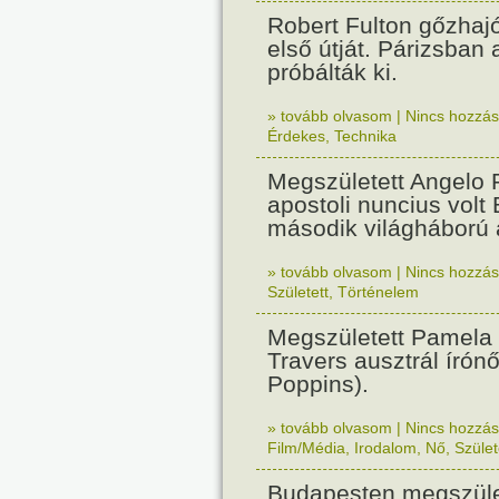
Robert Fulton gőzhaj
első útját. Párizsban
próbálták ki.
» tovább olvasom
|
Nincs hozzász
Érdekes
,
Technika
Megszületett Angelo R
apostoli nuncius volt
második világháború a
» tovább olvasom
|
Nincs hozzász
Született
,
Történelem
Megszületett Pamela
Travers ausztrál írón
Poppins).
» tovább olvasom
|
Nincs hozzász
Film/Média
,
Irodalom
,
Nő
,
Szület
Budapesten megszület