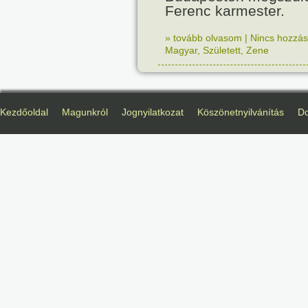
Ferenc karmester.
» tovább olvasom
|
Nincs hozzász
Magyar
,
Született
,
Zene
Kezdőoldal
Magunkról
Jognyilatkozat
Köszönetnyilvánítás
D