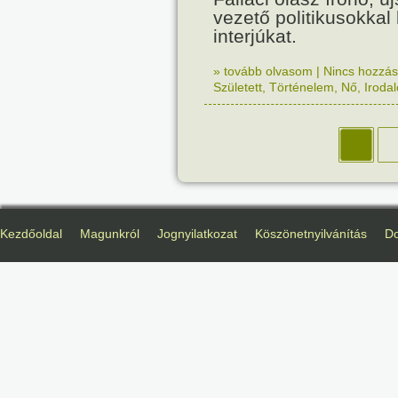
vezető politikusokkal 
interjúkat.
» tovább olvasom
|
Nincs hozzász
Született
,
Történelem
,
Nő
,
Iroda
Kezdőoldal
Magunkról
Jognyilatkozat
Köszönetnyilvánítás
D