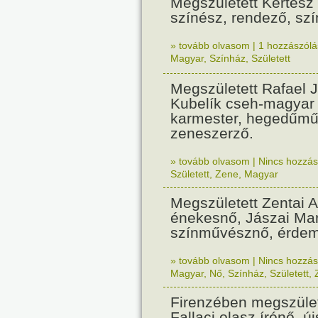
Megszületett Kertész
színész, rendező, sz
» tovább olvasom
|
1 hozzászólás
Magyar
,
Színház
,
Született
Megszületett Rafael 
Kubelík cseh-magyar
karmester, hegedűmű
zeneszerző.
» tovább olvasom
|
Nincs hozzász
Született
,
Zene
,
Magyar
Megszületett Zentai A
énekesnő, Jászai Mar
színművésznő, érde
» tovább olvasom
|
Nincs hozzász
Magyar
,
Nő
,
Színház
,
Született
,
Firenzében megszület
Fallaci olasz írónő, új