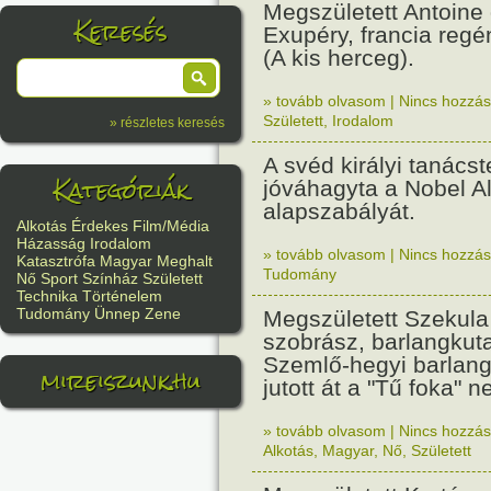
Megszületett Antoine 
Keresés
Exupéry, francia regén
(A kis herceg).
» tovább olvasom
|
Nincs hozzász
Született
,
Irodalom
» részletes keresés
A svéd királyi tanácst
Kategóriák
jóváhagyta a Nobel A
alapszabályát.
Alkotás
Érdekes
Film/Média
Házasság
Irodalom
» tovább olvasom
|
Nincs hozzász
Katasztrófa
Magyar
Meghalt
Tudomány
Nő
Sport
Színház
Született
Technika
Történelem
Tudomány
Ünnep
Zene
Megszületett Szekula 
szobrász, barlangkuta
Szemlő-hegyi barlang
mireiszunk.hu
jutott át a "Tű foka" n
» tovább olvasom
|
Nincs hozzász
Alkotás
,
Magyar
,
Nő
,
Született