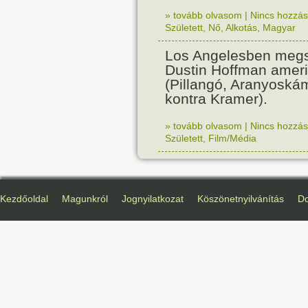
» tovább olvasom
|
Nincs hozzász
Született
,
Nő
,
Alkotás
,
Magyar
Los Angelesben megs
Dustin Hoffman ameri
(Pillangó, Aranyoská
kontra Kramer).
» tovább olvasom
|
Nincs hozzász
Született
,
Film/Média
Kezdőoldal
Magunkról
Jognyilatkozat
Köszönetnyilvánítás
D