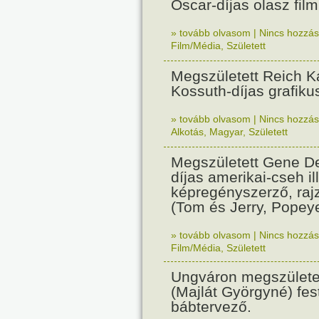
Oscar-díjas olasz fil
» tovább olvasom
|
Nincs hozzász
Film/Média
,
Született
Megszületett Reich Ká
Kossuth-díjas grafik
» tovább olvasom
|
Nincs hozzász
Alkotás
,
Magyar
,
Született
Megszületett Gene De
díjas amerikai-cseh ill
képregényszerző, raj
(Tom és Jerry, Popeye
» tovább olvasom
|
Nincs hozzász
Film/Média
,
Született
Ungváron megszületet
(Majlát Györgyné) fest
bábtervező.