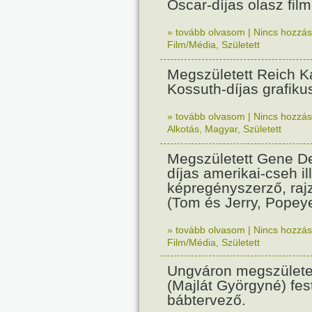
Oscar-díjas olasz fil
» tovább olvasom
|
Nincs hozzász
Film/Média
,
Született
Megszületett Reich Ká
Kossuth-díjas grafik
» tovább olvasom
|
Nincs hozzász
Alkotás
,
Magyar
,
Született
Megszületett Gene De
díjas amerikai-cseh ill
képregényszerző, raj
(Tom és Jerry, Popeye
» tovább olvasom
|
Nincs hozzász
Film/Média
,
Született
Ungváron megszületet
(Majlát Györgyné) fest
bábtervező.