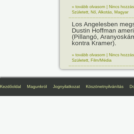
» tovább olvasom
|
Nincs hozzász
Született
,
Nő
,
Alkotás
,
Magyar
Los Angelesben megs
Dustin Hoffman ameri
(Pillangó, Aranyoská
kontra Kramer).
» tovább olvasom
|
Nincs hozzász
Született
,
Film/Média
Kezdőoldal
Magunkról
Jognyilatkozat
Köszönetnyilvánítás
D