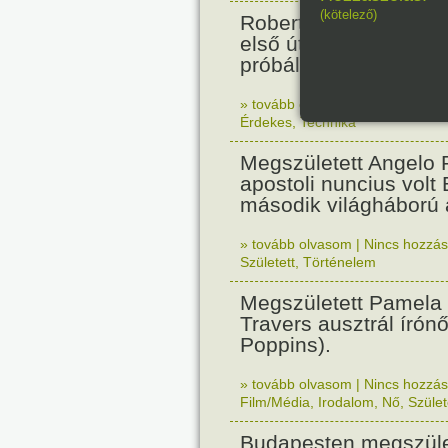
(kötelező)
Robert Fulton gőzhaj
első útját. Párizsban
próbálták ki.
» tovább olvasom
|
Nincs hozzász
Érdekes
,
Technika
Megszületett Angelo R
apostoli nuncius volt
második világháború a
» tovább olvasom
|
Nincs hozzász
Született
,
Történelem
Megszületett Pamela
Travers ausztrál írón
Poppins).
» tovább olvasom
|
Nincs hozzász
Film/Média
,
Irodalom
,
Nő
,
Szület
Budapesten megszület