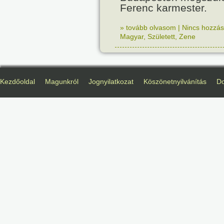
Ferenc karmester.
» tovább olvasom
|
Nincs hozzász
Magyar
,
Született
,
Zene
Kezdőoldal
Magunkról
Jognyilatkozat
Köszönetnyilvánítás
D