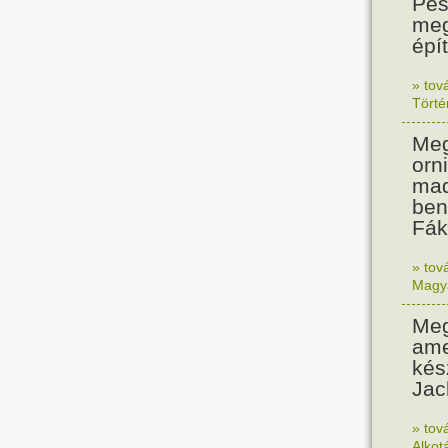
Pes
meg
épí
» tov
Tört
Meg
orn
mad
ben
Fák
» tov
Magy
Meg
ame
kés
Jac
» tov
Alkot