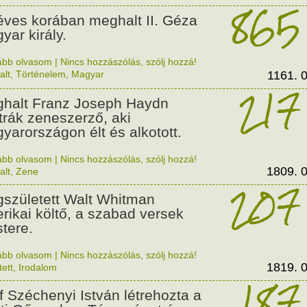
865
éves korában meghalt II. Géza
yar király.
ább olvasom
|
Nincs hozzászólás, szólj hozzá!
alt
,
Történelem
,
Magyar
1161. 0
217
halt Franz Joseph Haydn
trák zeneszerző, aki
yarországon élt és alkotott.
ább olvasom
|
Nincs hozzászólás, szólj hozzá!
1809. 0
alt
,
Zene
207
született Walt Whitman
rikai költő, a szabad versek
tere.
ább olvasom
|
Nincs hozzászólás, szólj hozzá!
1819. 0
tett
,
Irodalom
187
f Széchenyi István létrehozta a