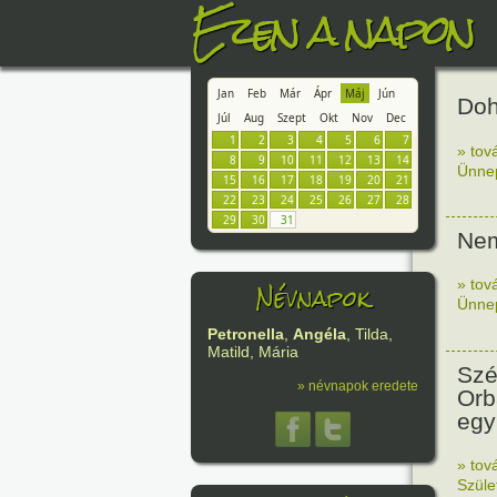
Ezen a napon
Jan
Feb
Már
Ápr
Máj
Jún
Doh
Júl
Aug
Szept
Okt
Nov
Dec
1
2
3
4
5
6
7
» tov
8
9
10
11
12
13
14
Ünne
15
16
17
18
19
20
21
22
23
24
25
26
27
28
29
30
31
Nem
Névnapok
» tov
Ünne
Petronella
,
Angéla
, Tilda,
Matild, Mária
Szé
» névnapok eredete
Orb
egy
» tov
Szüle