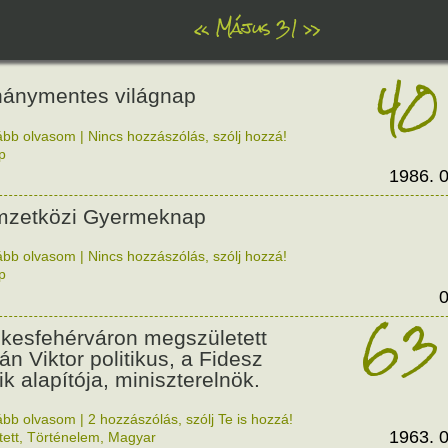
«
Május 31
»
40
ánymentes világnap
ább olvasom
|
Nincs hozzászólás, szólj hozzá!
p
1986. 0
zetközi Gyermeknap
ább olvasom
|
Nincs hozzászólás, szólj hozzá!
p
0
63
kesfehérváron megszületett
án Viktor politikus, a Fidesz
ik alapítója, miniszterelnök.
ább olvasom
|
2 hozzászólás, szólj Te is hozzá!
1963. 0
tett
,
Történelem
,
Magyar