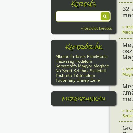
Keresés
32 
mag
» tov
» részletes keresés
Megh
Kategóriák
Meg
osz
Mag
Alkotás
Érdekes
Film/Média
Házasság
Irodalom
Katasztrófa
Magyar
Meghalt
» tov
Nő
Sport
Színház
Született
Megh
Technika
Történelem
Tudomány
Ünnep
Zene
Meg
ame
mireiszunk.hu
mes
» tov
Szüle
Gró