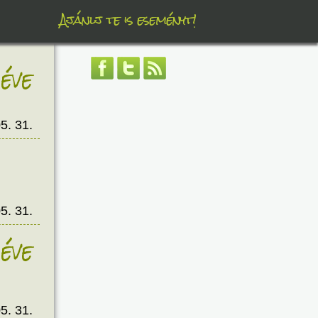
Ajánlj te is eseményt!
éve
5. 31.
5. 31.
éve
5. 31.