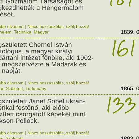
ti Gőzmalom Társaságot és
kezdhették a Hengermalom
tését.
ább olvasom
|
Nincs hozzászólás, szólj hozzá!
1839. 0
énelem
,
Technika
,
Magyar
161
született Chernel István
itológus, a magyar királyi
ártani intézet főnöke, aki 1902-
 megszervezte a Madarak és
 napját.
ább olvasom
|
Nincs hozzászólás, szólj hozzá!
1865. 0
ar
,
Született
,
Tudomány
133
született Janet Sobel ukrán-
rikai festőnő, aki előbb
zített csorgatott képeket mint
kson Pollock.
ább olvasom
|
Nincs hozzászólás, szólj hozzá!
1893. 0
ás
,
Született