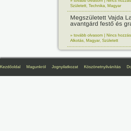
» tovább olvasom
|
Nincs hozzász
Született
,
Technika
,
Magyar
Megszületett Vajda La
avantgárd festő és gr
» tovább olvasom
|
Nincs hozzász
Alkotás
,
Magyar
,
Született
Kezdőoldal
Magunkról
Jognyilatkozat
Köszönetnyilvánítás
D