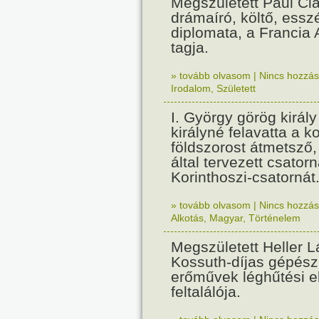
Megszületett Paul Cla
drámaíró, költő, essz
diplomata, a Francia
tagja.
» tovább olvasom
|
Nincs hozzász
Irodalom
,
Született
I. György görög királ
királyné felavatta a k
földszorost átmetsző,
által tervezett csatorn
Korinthoszi-csatornát
» tovább olvasom
|
Nincs hozzász
Alkotás
,
Magyar
,
Történelem
Megszületett Heller L
Kossuth-díjas gépés
erőművek léghűtési e
feltalálója.