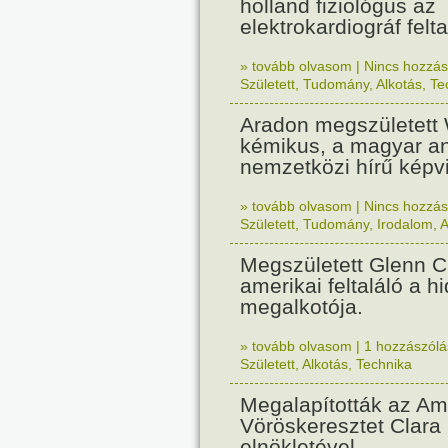
holland fiziológus az
elektrokardiográf felta
» tovább olvasom
|
Nincs hozzász
Született
,
Tudomány
,
Alkotás
,
Te
Aradon megszületett 
kémikus, a magyar an
nemzetközi hírű képvi
» tovább olvasom
|
Nincs hozzász
Született
,
Tudomány
,
Irodalom
,
A
Megszületett Glenn C
amerikai feltaláló a h
megalkotója.
» tovább olvasom
|
1 hozzászólás
Született
,
Alkotás
,
Technika
Megalapították az Am
Vöröskeresztet Clara
elnökletével.