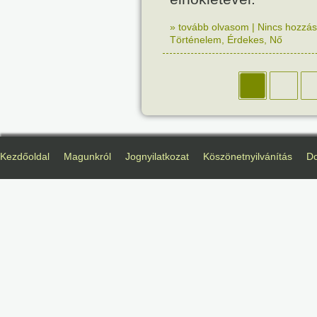
» tovább olvasom
|
Nincs hozzász
Történelem
,
Érdekes
,
Nő
Kezdőoldal
Magunkról
Jognyilatkozat
Köszönetnyilvánítás
D