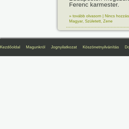
Ferenc karmester.
» tovább olvasom
|
Nincs hozzász
Magyar
,
Született
,
Zene
Kezdőoldal
Magunkról
Jognyilatkozat
Köszönetnyilvánítás
D