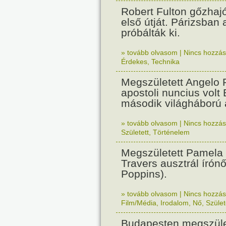
Robert Fulton gőzhaj
első útját. Párizsban
próbálták ki.
» tovább olvasom
|
Nincs hozzász
Érdekes
,
Technika
Megszületett Angelo R
apostoli nuncius volt
második világháború a
» tovább olvasom
|
Nincs hozzász
Született
,
Történelem
Megszületett Pamela
Travers ausztrál írón
Poppins).
» tovább olvasom
|
Nincs hozzász
Film/Média
,
Irodalom
,
Nő
,
Szület
Budapesten megszület