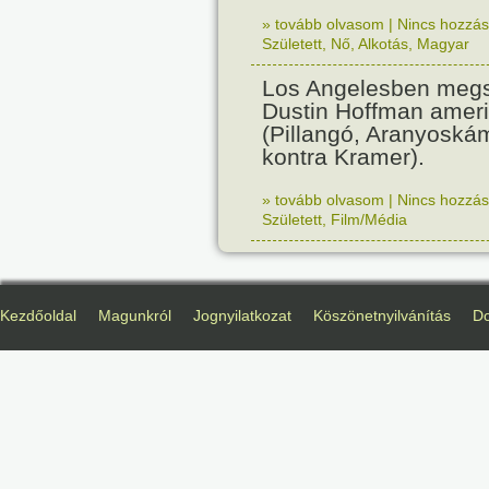
» tovább olvasom
|
Nincs hozzász
Született
,
Nő
,
Alkotás
,
Magyar
Los Angelesben megs
Dustin Hoffman ameri
(Pillangó, Aranyoská
kontra Kramer).
» tovább olvasom
|
Nincs hozzász
Született
,
Film/Média
Kezdőoldal
Magunkról
Jognyilatkozat
Köszönetnyilvánítás
D