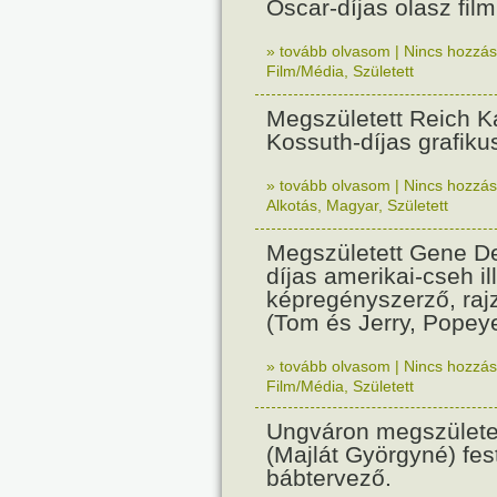
Oscar-díjas olasz fil
» tovább olvasom
|
Nincs hozzász
Film/Média
,
Született
Megszületett Reich Ká
Kossuth-díjas grafik
» tovább olvasom
|
Nincs hozzász
Alkotás
,
Magyar
,
Született
Megszületett Gene De
díjas amerikai-cseh ill
képregényszerző, raj
(Tom és Jerry, Popeye
» tovább olvasom
|
Nincs hozzász
Film/Média
,
Született
Ungváron megszületet
(Majlát Györgyné) fest
bábtervező.