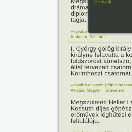
Megszületett Paul Cla
(kötelező)
drámaíró, költő, essz
diplomata, a Francia
tagja.
» tovább olvasom
|
Nincs hozzász
Irodalom
,
Született
I. György görög királ
királyné felavatta a k
földszorost átmetsző,
által tervezett csatorn
Korinthoszi-csatornát
» tovább olvasom
|
Nincs hozzász
Alkotás
,
Magyar
,
Történelem
Megszületett Heller L
Kossuth-díjas gépés
erőművek léghűtési e
feltalálója.