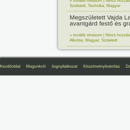
» tovább olvasom
|
Nincs hozzász
Született
,
Technika
,
Magyar
Megszületett Vajda La
avantgárd festő és gr
» tovább olvasom
|
Nincs hozzász
Alkotás
,
Magyar
,
Született
Kezdőoldal
Magunkról
Jognyilatkozat
Köszönetnyilvánítás
D