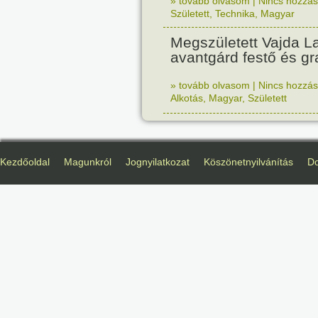
» tovább olvasom
|
Nincs hozzász
Született
,
Technika
,
Magyar
Megszületett Vajda La
avantgárd festő és gr
» tovább olvasom
|
Nincs hozzász
Alkotás
,
Magyar
,
Született
Kezdőoldal
Magunkról
Jognyilatkozat
Köszönetnyilvánítás
D