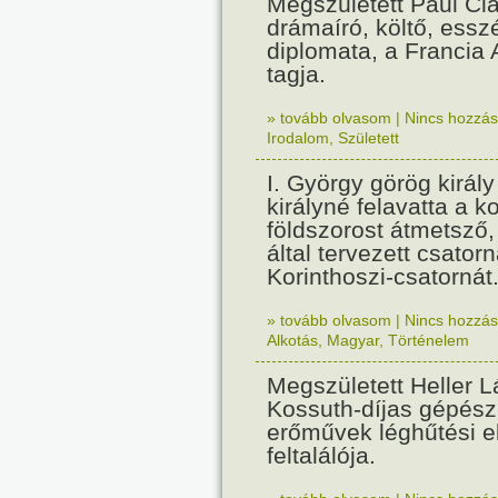
Megszületett Paul Cla
drámaíró, költő, essz
diplomata, a Francia
tagja.
» tovább olvasom
|
Nincs hozzász
Irodalom
,
Született
I. György görög királ
királyné felavatta a k
földszorost átmetsző,
által tervezett csatorn
Korinthoszi-csatornát
» tovább olvasom
|
Nincs hozzász
Alkotás
,
Magyar
,
Történelem
Megszületett Heller L
Kossuth-díjas gépés
erőművek léghűtési e
feltalálója.