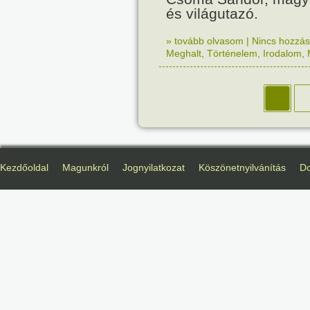
és világutazó.
» tovább olvasom
|
Nincs hozzász
Meghalt
,
Történelem
,
Irodalom
,
Kezdőoldal
Magunkról
Jognyilatkozat
Köszönetnyilvánítás
D