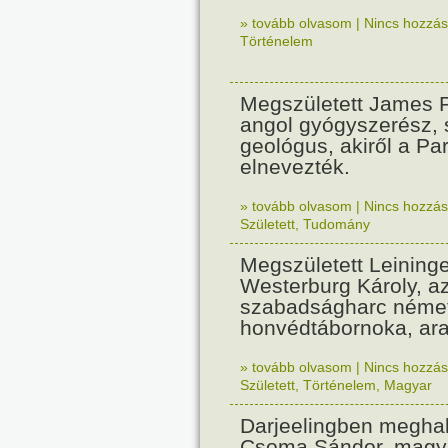
» tovább olvasom
|
Nincs hozzász
Történelem
Megszületett James 
angol gyógyszerész, 
geológus, akiről a Pa
elnevezték.
» tovább olvasom
|
Nincs hozzász
Született
,
Tudomány
Megszületett Leining
Westerburg Károly, a
szabadságharc német
honvédtábornoka, ara
» tovább olvasom
|
Nincs hozzász
Született
,
Történelem
,
Magyar
Darjeelingben meghal
Csoma Sándor, magyar