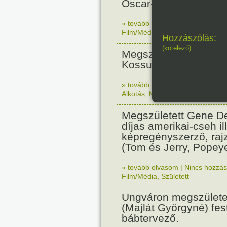
Oscar-díjas olasz fil
» tovább olvasom
|
Nincs hozzász
Film/Média
,
Született
Hozzászólás:
(kötelező)
Megszületett Reich Ká
Kossuth-díjas grafik
» tovább olvasom
|
Nincs hozzász
Alkotás
,
Magyar
,
Született
Megszületett Gene De
díjas amerikai-cseh ill
képregényszerző, raj
(Tom és Jerry, Popeye
» tovább olvasom
|
Nincs hozzász
Film/Média
,
Született
Ungváron megszületet
(Majlát Györgyné) fest
bábtervező.