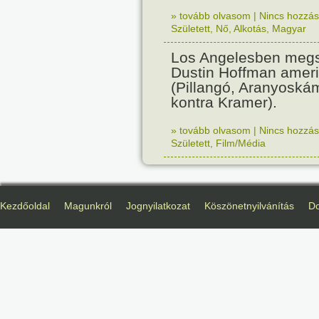
» tovább olvasom
|
Nincs hozzász
Született
,
Nő
,
Alkotás
,
Magyar
Los Angelesben megs
Dustin Hoffman ameri
(Pillangó, Aranyoská
kontra Kramer).
» tovább olvasom
|
Nincs hozzász
Született
,
Film/Média
Kezdőoldal
Magunkról
Jognyilatkozat
Köszönetnyilvánítás
D