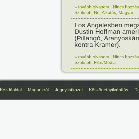
» tovább olvasom
|
Nincs hozzász
Született
,
Nő
,
Alkotás
,
Magyar
Los Angelesben megs
Dustin Hoffman ameri
(Pillangó, Aranyoská
kontra Kramer).
» tovább olvasom
|
Nincs hozzász
Született
,
Film/Média
Kezdőoldal
Magunkról
Jognyilatkozat
Köszönetnyilvánítás
D