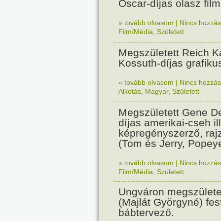
Oscar-díjas olasz fil
» tovább olvasom
|
Nincs hozzász
Film/Média
,
Született
Megszületett Reich Ká
Kossuth-díjas grafik
» tovább olvasom
|
Nincs hozzász
Alkotás
,
Magyar
,
Született
Megszületett Gene De
díjas amerikai-cseh ill
képregényszerző, raj
(Tom és Jerry, Popeye
» tovább olvasom
|
Nincs hozzász
Film/Média
,
Született
Ungváron megszületet
(Majlát Györgyné) fest
bábtervező.