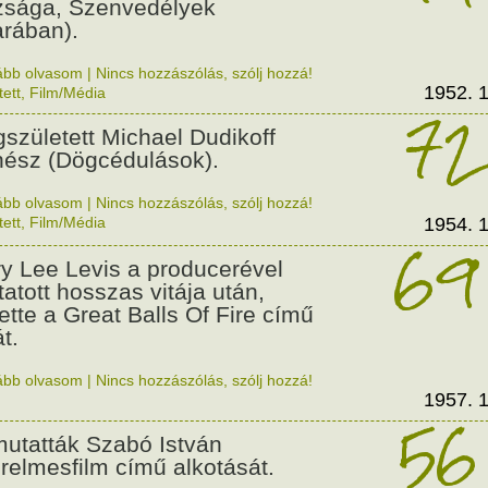
zsága, Szenvedélyek
arában).
ább olvasom
|
Nincs hozzászólás, szólj hozzá!
1952. 1
tett
,
Film/Média
72
született Michael Dudikoff
nész (Dögcédulások).
ább olvasom
|
Nincs hozzászólás, szólj hozzá!
tett
,
Film/Média
1954. 1
69
ry Lee Levis a producerével
tatott hosszas vitája után,
vette a Great Balls Of Fire című
t.
ább olvasom
|
Nincs hozzászólás, szólj hozzá!
1957. 1
56
utatták Szabó István
relmesfilm című alkotását.