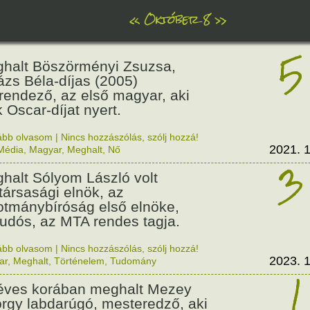
«
Október 8
»
5
halt Böszörményi Zsuzsa,
ázs Béla-díjas (2005)
mrendező, az első magyar, aki
k Oscar-díjat nyert.
ább olvasom
|
Nincs hozzászólás, szólj hozzá!
2021. 1
Média
,
Magyar
,
Meghalt
,
Nő
3
halt Sólyom László volt
társasági elnök, az
otmánybíróság első elnöke,
tudós, az MTA rendes tagja.
ább olvasom
|
Nincs hozzászólás, szólj hozzá!
2023. 1
ar
,
Meghalt
,
Történelem
,
Tudomány
1
éves korában meghalt Mezey
rgy labdarúgó, mesteredző, aki