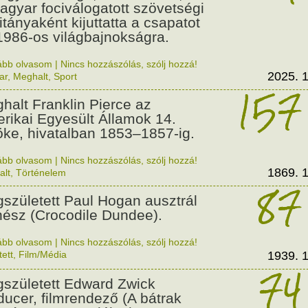
agyar fociválogatott szövetségi
itányaként kijuttatta a csapatot
1986-os világbajnokságra.
ább olvasom
|
Nincs hozzászólás, szólj hozzá!
2025. 1
ar
,
Meghalt
,
Sport
157
halt Franklin Pierce az
rikai Egyesült Államok 14.
öke, hivatalban 1853–1857-ig.
ább olvasom
|
Nincs hozzászólás, szólj hozzá!
1869. 1
alt
,
Történelem
87
született Paul Hogan ausztrál
nész (Crocodile Dundee).
ább olvasom
|
Nincs hozzászólás, szólj hozzá!
tett
,
Film/Média
1939. 1
74
született Edward Zwick
ducer, filmrendező (A bátrak