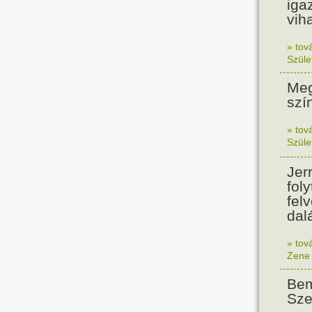
iga
vih
» tov
Szüle
Meg
szí
» tov
Szüle
Jer
foly
fel
dalá
» tov
Zene
Bem
Sze