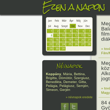
Ezen a napon
Jan
Feb
Már
Ápr
Máj
Jún
Meg
Júl
Aug
Szept
Okt
Nov
Dec
Bal
1
2
3
4
5
6
7
fil
8
9
10
11
12
13
14
diá
15
16
17
18
19
20
21
22
23
24
25
26
27
28
» tov
29
30
31
Film/
Meg
Névnapok
köz
Alk
Koppány
, Mária, Bettina,
jog
Brigitta, Dömötör, Szergiusz,
Benedikta, Demeter, Gitta,
Pelágia, Pelágiusz, Semjén,
» tov
Simeon, Gerjén
Magy
» névnapok eredete
84 
Gyö