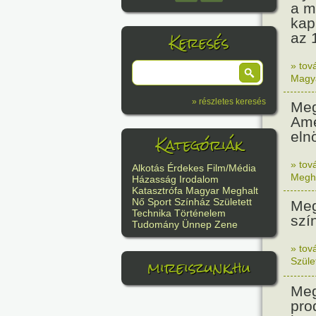
a m
kap
Keresés
az 
» tov
Magy
» részletes keresés
Meg
Ame
eln
Kategóriák
» tov
Alkotás
Érdekes
Film/Média
Megh
Házasság
Irodalom
Katasztrófa
Magyar
Meghalt
Nő
Sport
Színház
Született
Meg
Technika
Történelem
szí
Tudomány
Ünnep
Zene
» tov
mireiszunk.hu
Szüle
Meg
pro