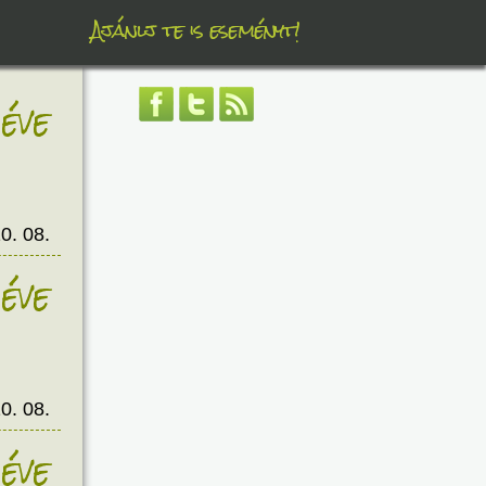
Ajánlj te is eseményt!
éve
0. 08.
éve
0. 08.
éve