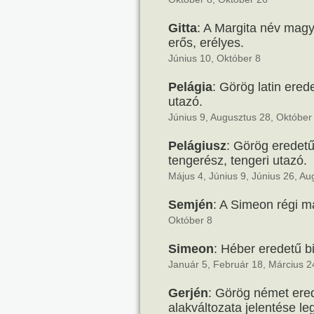
Gitta
: A Margita név magy
erős, erélyes.
Június 10, Október 8
Pelágia
: Görög latin ered
utazó.
Június 9, Augusztus 28, Október
Pelágiusz
: Görög eredetű,
tengerész, tengeri utazó.
Május 4, Június 9, Június 26, A
Semjén
: A Simeon régi m
Október 8
Simeon
: Héber eredetű bi
Január 5, Február 18, Március 24
Gerjén
: Görög német ere
alakváltozata jelentése le