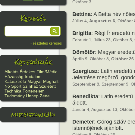
Október 3
Bettina
: A Betta név nőie
Keresés
Július 4,
Augusztus 6
, Október 
Brigitta
: Régi Ír eredetű 
Február 1, Július 23, Október 8,
» részletes keresés
Dömötör
: Magyar eredetű
Kategóriák
Április 9, Október 8,
Október 26
Szergiusz
: Latin eredet
Alkotás
Érdekes
Film/Média
Házasság
Irodalom
Jelentése megőrző, gondoz
Katasztrófa
Magyar
Meghalt
Szeptember 8, Szeptember 9, Ok
Nő
Sport
Színház
Született
Technika
Történelem
Benedikta
: Latin eredetű
Tudomány
Ünnep
Zene
áldott.
Január 4, Augusztus 13, Októbe
mireiszunk.hu
Demeter
: Görög szláv er
istennőjének ajánlott.
Október 8, Október 26