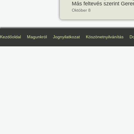
Más feltevés szerint Geren
Október 8
Kezdőoldal
Magunkról
Jognyilatkozat
Köszönetnyilvánítás
D