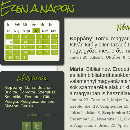
Ezen a napon
Név
Jan
Feb
Már
Ápr
Máj
Jún
Júl
Aug
Szept
Okt
Nov
Dec
1
2
3
4
5
6
7
Koppány
: Török, magyar
8
9
10
11
12
13
14
István király ellen lázadó
15
16
17
18
19
20
21
nagy, győzelmes, erős, m
22
23
24
25
26
27
28
Június 20, Július 9,
Október 8
, 
29
30
31
Mária
: Bibliai név. Erede
Névnapok
és latin bibliafordításokb
valamennyi magyarázata vi
sok származéka alakult ki
Koppány
, Mária, Bettina,
Brigitta, Dömötör, Szergiusz,
a magyarban is használat
Benedikta, Demeter, Gitta,
Január 23, Február 2, Május 24, 
Pelágia, Pelágiusz, Semjén,
Simeon, Gerjén
Szeptember 19, Szeptember 15, 
Július 2, Július 6,
Szeptember 1
» névnapok eredete
December 18, November 21, Okt
5, Augusztus 2, Július 22, Április 